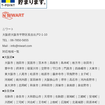
ニワート
大阪府大阪市平野区長吉出戸2-1-10
TEL：06-7850-5655
Mail：info@niwart.com
対応地域一覧
■大阪府■
大阪市
池田市
箕面市
茨木市
高槻市
島本町
枚方市
吹田市
豊中市
摂津市
寝屋川市
交野市
守口市
門真市
四条畷市
大東市
東大阪市
八尾市
松原市
柏原市
藤井寺市
羽曳野市
太子町
河南町
南河内郡
富田林市
大阪狭山市
堺市
高石市
河内長野市
泉大津市
忠岡町
和泉市
岸和田市
貝塚市
泉南群
泉佐野市
■奈良県■
生駒市
奈良市
大和郡山市
天理市
生駒郡
斑鳩町
三郷町
安堵町
川西町
三宅町
河合町
王寺町
上牧町
広陵町
北葛城郡
田原本町