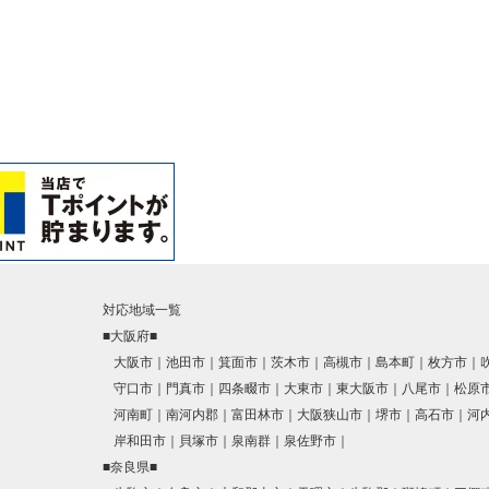
対応地域一覧
■大阪府■
大阪市
池田市
箕面市
茨木市
高槻市
島本町
枚方市
守口市
門真市
四条畷市
大東市
東大阪市
八尾市
松原
河南町
南河内郡
富田林市
大阪狭山市
堺市
高石市
河
岸和田市
貝塚市
泉南群
泉佐野市
■奈良県■