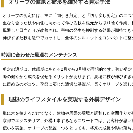
オリーブの健康と樹形を維持する剪定手法
オリーブの剪定には、主に「間引き剪定」と「切り戻し剪定」の二つ
重なり合った枝や内側に向かって伸びる枝を根元から取り除く作業。
風通しと日当たりが改善され、害虫の発生を抑制する効果が期待でき
伸びすぎた枝を途中でカットし、全体のシルエットをコンパクトに整
時期に合わせた最適なメンテナンス
剪定の適期は、休眠期にあたる2月から3月頃が理想的です。強い剪
降の健やかな成長を促せるメリットがあります。夏場に枝が伸びすぎ
に留めるのがコツ。季節に応じた適切な処置が、長くオリーブを楽し
理想のライフスタイルを実現する外構デザイン
単に木を植えるだけでなく、建物や周囲の環境と調和した空間作りが
京都でエクステリア、外構工事するならニワートでは、お客様が思い
伝いを実施。オリーブの配置一つをとっても、将来の成長や影の落ち