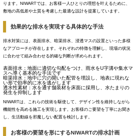
ります。NIWARTでは、お客様一人ひとりの理想を叶えるために、
敷地の高低差や土質を考慮した最適な設計を提案しています。
効果的な排水を実現する具体的な手法
排水対策には、表面排水、暗渠排水、浸透マスの設置といった多様
なアプローチが存在します。それぞれの特徴を理解し、現場の状況
に合わせて組み合わせる的確な判断が求められます。
表面排水：地面に適切な勾配をつけ、雨水をU字溝や集水マ
スへ導く基本的な手法です
暗渠排水：地中に穴の開いた配管を埋設し、地表に現れな
い形で効率的に水を逃がします
透水性素材：水を通す舗装材を床面に採用し、水たまりの
発生を抑制します
NIWARTは、これらの技術を駆使して、デザイン性を維持しながら
機能性を高める施工を実現します。お客様のご要望を丁寧にお聞き
し、生活動線を邪魔しない配置を検討します。
お客様の要望を形にするNIWARTの排水計画