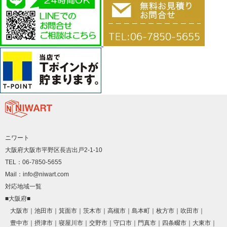
ニワート
大阪府大阪市平野区長吉出戸2-1-10
TEL：06-7850-5655
Mail：info@niwart.com
対応地域一覧
■大阪府■
大阪市
池田市
箕面市
茨木市
高槻市
島本町
枚方市
吹田市
豊中市
摂津市
寝屋川市
交野市
守口市
門真市
四条畷市
大東市