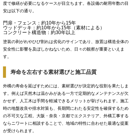
度で修繕が必要になるケースが目立ちます。各設備の耐用年数の目
安は以下の通り。
門扉・フェンス：約10年から15年
ウッドデッキ：約10年から15年（素材による）
コンクリート構造物：約30年以上
塗装の剥がれやひび割れは劣化のサインであり、放置は構造全体の
安全性に影響を及ぼしかねないため、日々の観察が重要といえま
す。
寿命を左右する素材選びと施工品質
外構の寿命を延ばすためには、素材選びが決定的な役割を果たしま
す。例えば天然木は温かみがある一方で定期的なメンテナンスが欠
かせず、人工木は手間を軽減できるメリットが挙げられます。施工
時の地盤改良や排水対策も、長期間にわたる安定性を確保するため
の不可欠な工程。大阪・奈良・京都でエクステリア、外構工事する
ならニワートに相談することで、地域の特性に合わせた最適な提案
が受けられます。