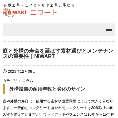
メニ
庭と外構の寿命を延ばす素材選びとメンテナン
スの重要性｜NIWART
2023年12月08日
カテゴリ： コラム
外構設備の耐用年数と劣化のサイン
庭や外構の寿命は、使用する素材や設置環境によって大きく異なり
ます。一般的なコンクリート塀や土間コンクリートは30年以上の耐
久性を備えていますが、ウッドデッキやフェンスは10年から15年程