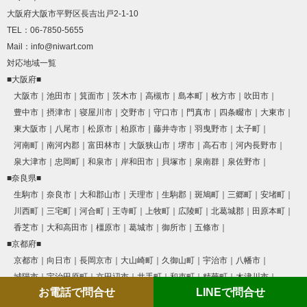
大阪府大阪市平野区長吉出戸2-1-10
TEL：06-7850-5655
Mail：info@niwart.com
対応地域一覧
■大阪府■
大阪市
池田市
箕面市
茨木市
高槻市
島本町
枚方市
吹田市
豊中市
摂津市
寝屋川市
交野市
守口市
門真市
四条畷市
大東市
東大阪市
八尾市
松原市
柏原市
藤井寺市
羽曳野市
太子町
河南町
南河内郡
富田林市
大阪狭山市
堺市
高石市
河内長野市
泉大津市
忠岡町
和泉市
岸和田市
貝塚市
泉南群
泉佐野市
■奈良県■
生駒市
奈良市
大和郡山市
天理市
生駒郡
斑鳩町
三郷町
安堵町
川西町
三宅町
河合町
王寺町
上牧町
広陵町
北葛城郡
田原本町
香芝市
大和高田市
橿原市
葛城市
御所市
五條市
■京都府■
京都市
向日市
長岡京市
大山崎町
久御山町
宇治市
八幡市
城陽市
宇治田原町
京田辺市
井手町
和束町
精華町
木津川市
お電話で問合せ
LINEで問合せ
笠置町
南山城村