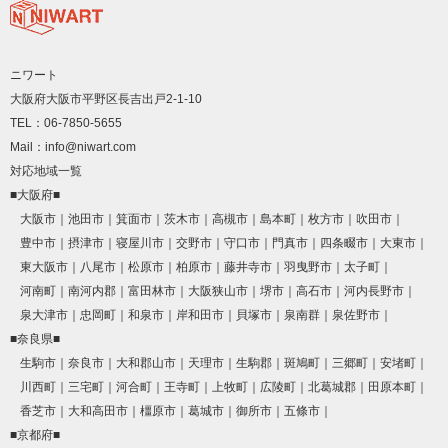
ニワート
大阪府大阪市平野区長吉出戸2-1-10
TEL：06-7850-5655
Mail：info@niwart.com
対応地域一覧
■大阪府■
大阪市
池田市
箕面市
茨木市
高槻市
島本町
枚方市
吹田市
豊中市
摂津市
寝屋川市
交野市
守口市
門真市
四条畷市
大東市
東大阪市
八尾市
松原市
柏原市
藤井寺市
羽曳野市
太子町
河南町
南河内郡
富田林市
大阪狭山市
堺市
高石市
河内長野市
泉大津市
忠岡町
和泉市
岸和田市
貝塚市
泉南群
泉佐野市
■奈良県■
生駒市
奈良市
大和郡山市
天理市
生駒郡
斑鳩町
三郷町
安堵町
川西町
三宅町
河合町
王寺町
上牧町
広陵町
北葛城郡
田原本町
香芝市
大和高田市
橿原市
葛城市
御所市
五條市
■京都府■