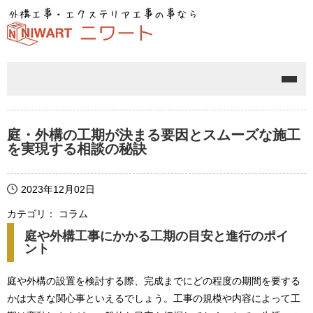
メニ
庭・外構の工期が決まる要因とスムーズな施工
を実現する相談の秘訣
2023年12月02日
カテゴリ： コラム
庭や外構工事にかかる工期の目安と進行のポイ
ント
庭や外構の設置を検討する際、完成までにどの程度の期間を要する
かは大きな関心事といえるでしょう。工事の規模や内容によって工