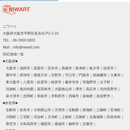
ニワート
大阪府大阪市平野区長吉出戸2-1-10
TEL：06-7850-5655
Mail：info@niwart.com
対応地域一覧
■大阪府■
大阪市
池田市
箕面市
茨木市
高槻市
島本町
枚方市
吹田市
豊中市
摂津市
寝屋川市
交野市
守口市
門真市
四条畷市
大東市
東大阪市
八尾市
松原市
柏原市
藤井寺市
羽曳野市
太子町
河南町
南河内郡
富田林市
大阪狭山市
堺市
高石市
河内長野市
泉大津市
忠岡町
和泉市
岸和田市
貝塚市
泉南群
泉佐野市
■奈良県■
生駒市
奈良市
大和郡山市
天理市
生駒郡
斑鳩町
三郷町
安堵町
川西町
三宅町
河合町
王寺町
上牧町
広陵町
北葛城郡
田原本町
香芝市
大和高田市
橿原市
葛城市
御所市
五條市