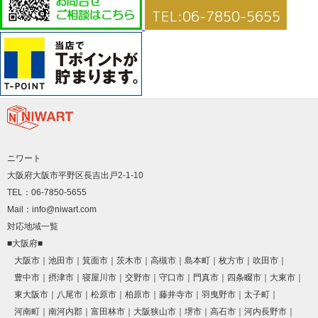
ニワート
大阪府大阪市平野区長吉出戸2-1-10
TEL：06-7850-5655
Mail：info@niwart.com
対応地域一覧
■大阪府■
大阪市
池田市
箕面市
茨木市
高槻市
島本町
枚方市
吹田市
豊中市
摂津市
寝屋川市
交野市
守口市
門真市
四条畷市
大東市
東大阪市
八尾市
松原市
柏原市
藤井寺市
羽曳野市
太子町
河南町
南河内郡
富田林市
大阪狭山市
堺市
高石市
河内長野市