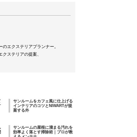
ーのエクステリアプランナー。
エクステリアの提案、
て
サンルームをカフェ風に仕上げる
す
インテリアのコツとNIWARTが提
案する外
ム
サンルームの屋根に溜まる汚れを
間
効率よく落とす掃除術｜プロが教
えるメンテナ