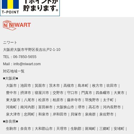
ニワート
大阪府大阪市平野区長吉出戸2-1-10
TEL：06-7850-5655
Mail：info@niwart.com
対応地域一覧
■大阪府■
大阪市
池田市
箕面市
茨木市
高槻市
島本町
枚方市
吹田市
豊中市
摂津市
寝屋川市
交野市
守口市
門真市
四条畷市
大東市
東大阪市
八尾市
松原市
柏原市
藤井寺市
羽曳野市
太子町
河南町
南河内郡
富田林市
大阪狭山市
堺市
高石市
河内長野市
泉大津市
忠岡町
和泉市
岸和田市
貝塚市
泉南群
泉佐野市
■奈良県■
生駒市
奈良市
大和郡山市
天理市
生駒郡
斑鳩町
三郷町
安堵町