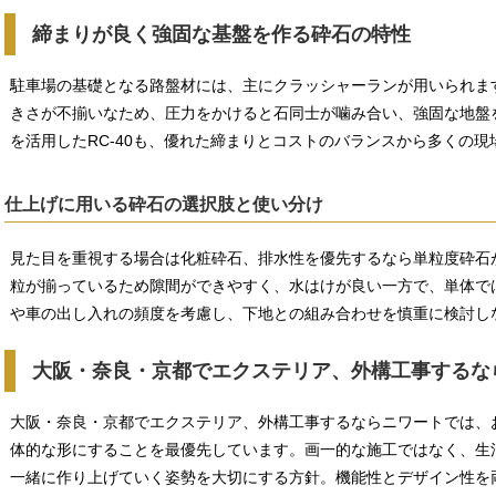
締まりが良く強固な基盤を作る砕石の特性
駐車場の基礎となる路盤材には、主にクラッシャーランが用いられま
きさが不揃いなため、圧力をかけると石同士が噛み合い、強固な地盤
を活用したRC-40も、優れた締まりとコストのバランスから多くの
仕上げに用いる砕石の選択肢と使い分け
見た目を重視する場合は化粧砕石、排水性を優先するなら単粒度砕石
粒が揃っているため隙間ができやすく、水はけが良い一方で、単体で
や車の出し入れの頻度を考慮し、下地との組み合わせを慎重に検討し
大阪・奈良・京都でエクステリア、外構工事するな
大阪・奈良・京都でエクステリア、外構工事するならニワートでは、
体的な形にすることを最優先しています。画一的な施工ではなく、生
一緒に作り上げていく姿勢を大切にする方針。機能性とデザイン性を