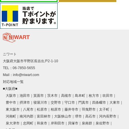
ニワート
大阪府大阪市平野区長吉出戸2-1-10
TEL：06-7850-5655
Mail：info@niwart.com
対応地域一覧
■大阪府■
大阪市
池田市
箕面市
茨木市
高槻市
島本町
枚方市
吹田市
豊中市
摂津市
寝屋川市
交野市
守口市
門真市
四条畷市
大東市
東大阪市
八尾市
松原市
柏原市
藤井寺市
羽曳野市
太子町
河南町
南河内郡
富田林市
大阪狭山市
堺市
高石市
河内長野市
泉大津市
忠岡町
和泉市
岸和田市
貝塚市
泉南群
泉佐野市