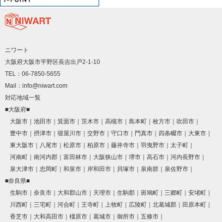
ニワート
大阪府大阪市平野区長吉出戸2-1-10
TEL：06-7850-5655
Mail：info@niwart.com
対応地域一覧
■大阪府■
大阪市
池田市
箕面市
茨木市
高槻市
島本町
枚方市
吹田市
豊中市
摂津市
寝屋川市
交野市
守口市
門真市
四条畷市
大東市
東大阪市
八尾市
松原市
柏原市
藤井寺市
羽曳野市
太子町
河南町
南河内郡
富田林市
大阪狭山市
堺市
高石市
河内長野市
泉大津市
忠岡町
和泉市
岸和田市
貝塚市
泉南群
泉佐野市
■奈良県■
生駒市
奈良市
大和郡山市
天理市
生駒郡
斑鳩町
三郷町
安堵町
川西町
三宅町
河合町
王寺町
上牧町
広陵町
北葛城郡
田原本町
香芝市
大和高田市
橿原市
葛城市
御所市
五條市