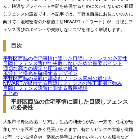
ん。快適なプライベート空間を確保するために欠かせないのが目隠
しフェンスの設置です。本記事では、平野区西脇にお住まいの方に
向けて、地域密着の外構施工店NIWART（ニワート）が、目隠しフ
ェンス選びのポイントや失敗しないコツを詳しく解説します。
目次
平野区西脇の住宅事情に適した目隠しフェンスの必要性
目隠しフェンス選びで失敗しないための重要ポイント
適切な高さの設定と圧迫感の解消
風通しと採光を確保するデザイン
平野区西脇の景観に馴染むフェンス素材の選び方
NIWARTが提供する目隠しフェンスの施工事例と強み
目隠しフェンス設置に関する費用相場
まとめ
平野区西脇の住宅事情に適した目隠しフェンス
の必要性
大阪市平野区西脇エリアは、生活の利便性が高い一方で、住宅が密
集している区画も多く見受けられます。特にリビングの大窓が道路
に面している場合や、隣家の勝手口と向かい合っている場合など