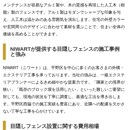
メンテナンスが容易なアルミ製や、木の質感を再現した人工木（樹
脂）製のフェンスです。アルミ製はモダンでシャープな印象を与
え、人工木は温かみのある雰囲気を演出します。住宅の外壁カラー
や玄関周りのデザインに合わせて素材を選ぶことで、住まい全体の
価値を高めることができます。
NIWARTが提供する目隠しフェンスの施工事例
と強み
NIWART（ニワート）は、平野区を中心に多くのお客さまの外構・
エクステリア工事を承っております。当社の強みは、一級エクステ
リアプランナーによるきめ細やかな提案力です。「隣家との境界が
狭い」「既存のブロック塀を活用したい」といった難しいご要望に
対しても、現地の状況を丁寧に調査し、最適な工法を導き出しま
す。平野区西脇での施工実績も豊富にあり、近隣への配慮を欠かさ
ない丁寧な工事を心がけています。
目隠しフェンス設置に関する費用相場