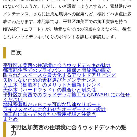
はないでしょうか。しかし、いざ設置しようとすると、素材選びや
メンテナンス、さらには周辺環境への配慮など、検討すべき点は多
岐にわたります。本記事では、平野区加美西での施工実績を持つ
NIWART（ニワート）が、地元ならではの視点を交えながら、後悔
しないウッドデッキづくりのポイントを詳しく解説します。
目次
平野区加美西の住環境に合うウッドデッキの魅力
都市部住宅でのプライバシー確保と開放感の両立
限られたスペースを最大化するアウトドアリビング
失敗しないための素材選びとメンテナンス
人工木（樹脂木）のメリットと最新トレンド
天然木（ハードウッド）の風合いと耐久性
平野区加美西でのウッドデッキ施工ならNIWARTにお任せ
ください
地域密着型だからこそ可能な迅速なサポート
ライフスタイルに合わせたオーダーメイド設計
施工前に知っておきたい費用相場と注意点
まとめ
平野区加美西の住環境に合うウッドデッキの魅
力