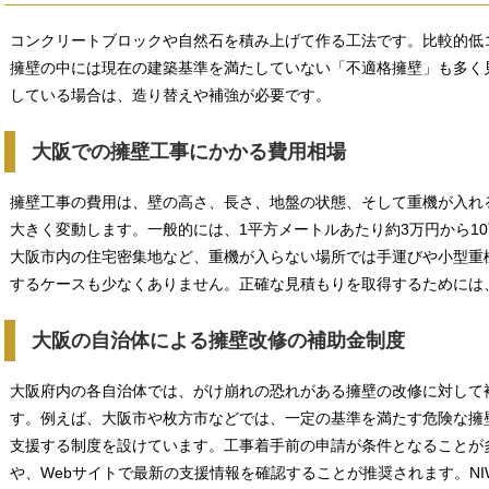
コンクリートブロックや自然石を積み上げて作る工法です。比較的低
擁壁の中には現在の建築基準を満たしていない「不適格擁壁」も多く
している場合は、造り替えや補強が必要です。
大阪での擁壁工事にかかる費用相場
擁壁工事の費用は、壁の高さ、長さ、地盤の状態、そして重機が入れ
大きく変動します。一般的には、1平方メートルあたり約3万円から1
大阪市内の住宅密集地など、重機が入らない場所では手運びや小型重
するケースも少なくありません。正確な見積もりを取得するためには
大阪の自治体による擁壁改修の補助金制度
大阪府内の各自治体では、がけ崩れの恐れがある擁壁の改修に対して
す。例えば、大阪市や枚方市などでは、一定の基準を満たす危険な擁
支援する制度を設けています。工事着手前の申請が条件となることが
や、Webサイトで最新の支援情報を確認することが推奨されます。NI