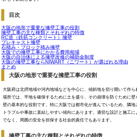
目次
大阪の地形で重要な擁壁工事の役割
擁壁工事の主な種類とそれぞれの特徴
RC造（鉄筋コンクリート）擁壁
プレキャスト擁壁
石積み・ブロック積み擁壁
大阪での擁壁工事にかかる費用相場
大阪の自治体による擁壁改修の補助金制度
大阪の擁壁工事ならNIWART（ニワート）が選ばれる理由
まとめ
大阪の地形で重要な擁壁工事の役割
大阪府は北摂地域や河内地域などを中心に、傾斜地を切り開いて作ら
場所では、平地を確保するために土を盛り、その崩壊を防ぐために壁
壁の基本的な役割です。特に大阪では都市化が進んでいるため、隣地
トラブルや事故に直結しやすい傾向にあります。適切な設計と施工に
でなく、周囲の安全を担保する社会的責任でもあります。
擁壁工事の主な種類とそれぞれの特徴