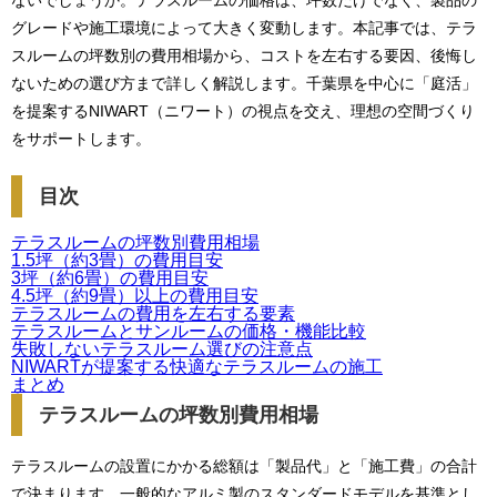
ないでしょうか。テラスルームの価格は、坪数だけでなく、製品の
グレードや施工環境によって大きく変動します。本記事では、テラ
スルームの坪数別の費用相場から、コストを左右する要因、後悔し
ないための選び方まで詳しく解説します。千葉県を中心に「庭活」
を提案するNIWART（ニワート）の視点を交え、理想の空間づくり
をサポートします。
目次
テラスルームの坪数別費用相場
1.5坪（約3畳）の費用目安
3坪（約6畳）の費用目安
4.5坪（約9畳）以上の費用目安
テラスルームの費用を左右する要素
テラスルームとサンルームの価格・機能比較
失敗しないテラスルーム選びの注意点
NIWARTが提案する快適なテラスルームの施工
まとめ
テラスルームの坪数別費用相場
テラスルームの設置にかかる総額は「製品代」と「施工費」の合計
で決まります。一般的なアルミ製のスタンダードモデルを基準とし