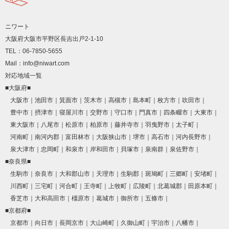
ニワート
大阪府大阪市平野区長吉出戸2-1-10
TEL：06-7850-5655
Mail：info@niwart.com
対応地域一覧
■大阪府■
大阪市
池田市
箕面市
茨木市
高槻市
島本町
枚方市
吹田市
豊中市
摂津市
寝屋川市
交野市
守口市
門真市
四条畷市
大東市
東大阪市
八尾市
松原市
柏原市
藤井寺市
羽曳野市
太子町
河南町
南河内郡
富田林市
大阪狭山市
堺市
高石市
河内長野市
泉大津市
忠岡町
和泉市
岸和田市
貝塚市
泉南群
泉佐野市
■奈良県■
生駒市
奈良市
大和郡山市
天理市
生駒郡
斑鳩町
三郷町
安堵町
川西町
三宅町
河合町
王寺町
上牧町
広陵町
北葛城郡
田原本町
香芝市
大和高田市
橿原市
葛城市
御所市
五條市
■京都府■
京都市
向日市
長岡京市
大山崎町
久御山町
宇治市
八幡市