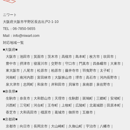
ニワート
大阪府大阪市平野区長吉出戸2-1-10
TEL：06-7850-5655
Mail：info@niwart.com
対応地域一覧
■大阪府■
大阪市
池田市
箕面市
茨木市
高槻市
島本町
枚方市
吹田市
豊中市
摂津市
寝屋川市
交野市
守口市
門真市
四条畷市
大東市
東大阪市
八尾市
松原市
柏原市
藤井寺市
羽曳野市
太子町
河南町
南河内郡
富田林市
大阪狭山市
堺市
高石市
河内長野市
泉大津市
忠岡町
和泉市
岸和田市
貝塚市
泉南群
泉佐野市
■奈良県■
生駒市
奈良市
大和郡山市
天理市
生駒郡
斑鳩町
三郷町
安堵町
川西町
三宅町
河合町
王寺町
上牧町
広陵町
北葛城郡
田原本町
香芝市
大和高田市
橿原市
葛城市
御所市
五條市
■京都府■
京都市
向日市
長岡京市
大山崎町
久御山町
宇治市
八幡市