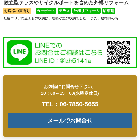
独立型テラスやサイクルポートを含めた外構リフォーム
お客様の声有り
カーポート
テラス
外構リフォーム
駐車場
駐輪エリアの施工前の状態は、地盤が土の状態でした。 また、建物側の高...
お気軽にお問合せ下さい。
10：00～19：00(水曜定休日)
TEL：06-7850-5655
メールでお問合せ