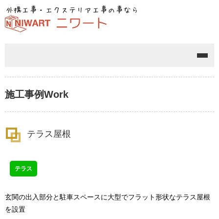
メニ
施工事例
Work
テラス屋根
テラス
玄関の出入部分と駐車スペースに大型でフラット形状なテラス屋根
を設置