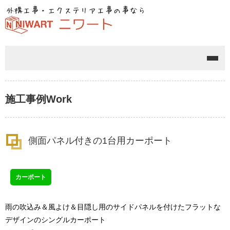
メニ
施工事例
Work
側面パネル付きの1台用カーポート
カーポート
雨の吹込み＆風よけ＆目隠し用のサイドパネルを付けたフラットな
デザインのシングルカーポート