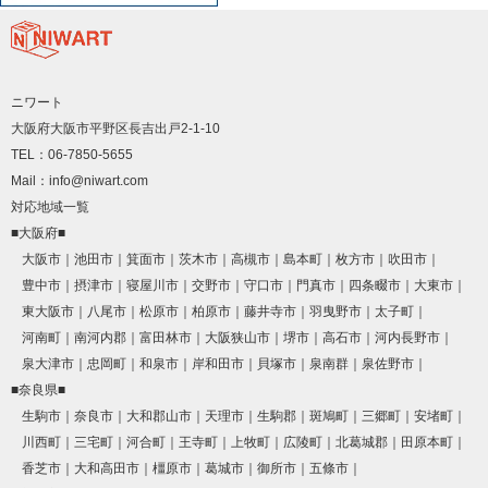
ニワート
大阪府大阪市平野区長吉出戸2-1-10
TEL：06-7850-5655
Mail：info@niwart.com
対応地域一覧
■大阪府■
大阪市
池田市
箕面市
茨木市
高槻市
島本町
枚方市
吹田市
豊中市
摂津市
寝屋川市
交野市
守口市
門真市
四条畷市
大東市
東大阪市
八尾市
松原市
柏原市
藤井寺市
羽曳野市
太子町
河南町
南河内郡
富田林市
大阪狭山市
堺市
高石市
河内長野市
泉大津市
忠岡町
和泉市
岸和田市
貝塚市
泉南群
泉佐野市
■奈良県■
生駒市
奈良市
大和郡山市
天理市
生駒郡
斑鳩町
三郷町
安堵町
川西町
三宅町
河合町
王寺町
上牧町
広陵町
北葛城郡
田原本町
香芝市
大和高田市
橿原市
葛城市
御所市
五條市