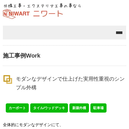
メニ
施工事例
Work
モダンなデザインで仕上げた実用性重視のシン
プル外構
カーポート
タイル/ウッドデッキ
新築外構
駐車場
全体的にモダンなデザインにて、