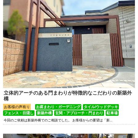
立体的アーチのある門まわりが特徴的なこだわりの新築外
構
お客様の声有り
お庭まわり・ガーデニング
タイル/ウッドデッキ
フェンス・目隠し
新築外構
玄関・アプローチ・門まわり
駐車場
今回のご依頼は新築外構でのご相談でした。 お客様からの要望は「新...