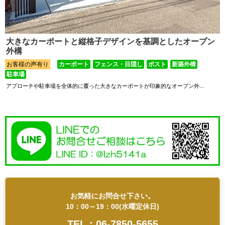
大きなカーポートと縦格子デザインを基調としたオープン
外構
お客様の声有り
カーポート
フェンス・目隠し
ポスト
新築外構
駐車場
アプローチや駐車場を全体的に覆った大きなカーポートが印象的なオープン外...
お気軽にお問合せ下さい。
10：00～19：00(水曜定休日)
TEL：06-7850-5655