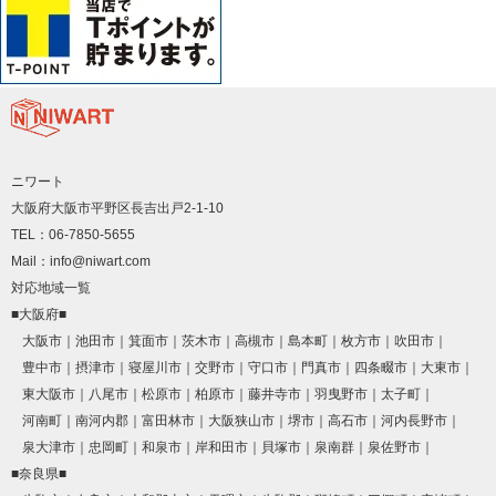
ニワート
大阪府大阪市平野区長吉出戸2-1-10
TEL：06-7850-5655
Mail：info@niwart.com
対応地域一覧
■大阪府■
大阪市
池田市
箕面市
茨木市
高槻市
島本町
枚方市
吹田市
豊中市
摂津市
寝屋川市
交野市
守口市
門真市
四条畷市
大東市
東大阪市
八尾市
松原市
柏原市
藤井寺市
羽曳野市
太子町
河南町
南河内郡
富田林市
大阪狭山市
堺市
高石市
河内長野市
泉大津市
忠岡町
和泉市
岸和田市
貝塚市
泉南群
泉佐野市
■奈良県■