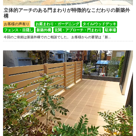
立体的アーチのある門まわりが特徴的なこだわりの新築外
構
お客様の声有り
お庭まわり・ガーデニング
タイル/ウッドデッキ
フェンス・目隠し
新築外構
玄関・アプローチ・門まわり
駐車場
今回のご依頼は新築外構でのご相談でした。 お客様からの要望は「新...