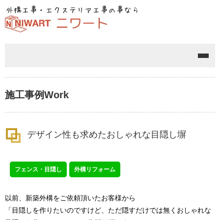
メニ
施工事例
Work
デザイン性も求めたおしゃれな目隠し塀
フェンス・目隠し
外構リフォーム
以前、新築外構をご依頼頂いたお客様から
「目隠しを作りたいのですけど、ただ隠すだけでは無くおしゃれな