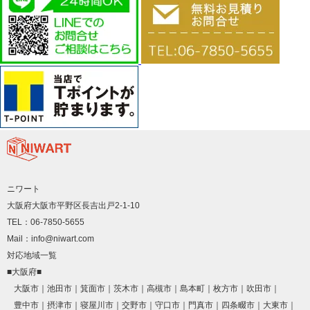
ニワート
大阪府大阪市平野区長吉出戸2-1-10
TEL：06-7850-5655
Mail：info@niwart.com
対応地域一覧
■大阪府■
大阪市
池田市
箕面市
茨木市
高槻市
島本町
枚方市
吹田市
豊中市
摂津市
寝屋川市
交野市
守口市
門真市
四条畷市
大東市