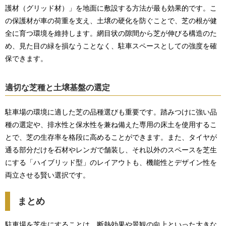
護材（グリッド材）」を地面に敷設する方法が最も効果的です。こ
の保護材が車の荷重を支え、土壌の硬化を防ぐことで、芝の根が健
全に育つ環境を維持します。網目状の隙間から芝が伸びる構造のた
め、見た目の緑を損なうことなく、駐車スペースとしての強度を確
保できます。
適切な芝種と土壌基盤の選定
駐車場の環境に適した芝の品種選びも重要です。踏みつけに強い品
種の選定や、排水性と保水性を兼ね備えた専用の床土を使用するこ
とで、芝の生存率を格段に高めることができます。また、タイヤが
通る部分だけを石材やレンガで舗装し、それ以外のスペースを芝生
にする「ハイブリッド型」のレイアウトも、機能性とデザイン性を
両立させる賢い選択です。
まとめ
駐車場を芝生にすることは、断熱効果や景観の向上といった大きな