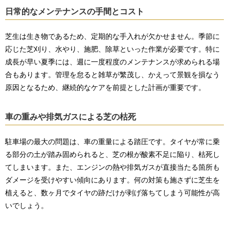
日常的なメンテナンスの手間とコスト
芝生は生き物であるため、定期的な手入れが欠かせません。季節に
応じた芝刈り、水やり、施肥、除草といった作業が必要です。特に
成長が早い夏季には、週に一度程度のメンテナンスが求められる場
合もあります。管理を怠ると雑草が繁茂し、かえって景観を損なう
原因となるため、継続的なケアを前提とした計画が重要です。
車の重みや排気ガスによる芝の枯死
駐車場の最大の問題は、車の重量による踏圧です。タイヤが常に乗
る部分の土が踏み固められると、芝の根が酸素不足に陥り、枯死し
てしまいます。また、エンジンの熱や排気ガスが直接当たる箇所も
ダメージを受けやすい傾向にあります。何の対策も施さずに芝生を
植えると、数ヶ月でタイヤの跡だけが剥げ落ちてしまう可能性が高
いでしょう。