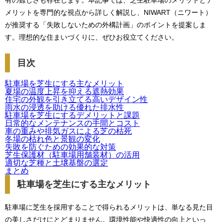
有の難しさも存在します。本記事では、芝生駐車場のメリットとデ
メリットを専門的な視点から詳しく解説し、NIWART（ニワート）
が推奨する「失敗しないための外構計画」のポイントを提案しま
す。理想的な住まいづくりに、ぜひお役立てください。
目次
駐車場を芝生にする主なメリット
夏場の温度上昇を抑える遮熱効果
住宅の外観を引き立てる高いデザイン性
雨水の浸透を助ける優れた排水性
駐車場を芝生にするデメリットと課題
日常的なメンテナンスの手間とコスト
車の重みや排気ガスによる芝の枯死
冬場の枯れ色と景観の変化
失敗を防ぐための効果的な対策
芝生保護材（駐車場用舗装材）の活用
適切な芝種と土壌基盤の選定
まとめ
駐車場を芝生にする主なメリット
駐車場に芝生を採用することで得られるメリットは、単なる見た目
の美しさだけにとどまりません。環境性能や快適性の向上といっ