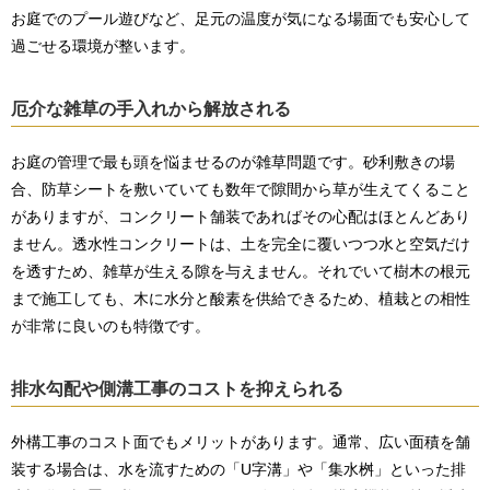
お庭でのプール遊びなど、足元の温度が気になる場面でも安心して
過ごせる環境が整います。
厄介な雑草の手入れから解放される
お庭の管理で最も頭を悩ませるのが雑草問題です。砂利敷きの場
合、防草シートを敷いていても数年で隙間から草が生えてくること
がありますが、コンクリート舗装であればその心配はほとんどあり
ません。透水性コンクリートは、土を完全に覆いつつ水と空気だけ
を透すため、雑草が生える隙を与えません。それでいて樹木の根元
まで施工しても、木に水分と酸素を供給できるため、植栽との相性
が非常に良いのも特徴です。
排水勾配や側溝工事のコストを抑えられる
外構工事のコスト面でもメリットがあります。通常、広い面積を舗
装する場合は、水を流すための「U字溝」や「集水桝」といった排