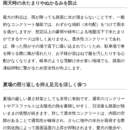
雨天時の水たまりやぬかるみを防止
最大の利点は、雨が降っても路面に水が溜まらないことです。一般
的なコンクリート舗装では、わずかな傾斜（水勾配）をつけて雨水
を逃がしますが、想定以上の豪雨や経年による地盤沈下で水たまり
ができるケースは珍しくありません。透水性コンクリートであれ
ば、降った雨がその場で直下に吸い込まれていくため、駐車場で車
を降りる際に靴が濡れたり、お子様が泥はねで服を汚したりする心
配がなくなります。岐阜のような雪解け水が多い地域でも、路面の
凍結抑制に繋がるため安全性が向上します。
夏場の照り返しを抑え足元を涼しく保つ
夏場の厳しい暑さ対策としても非常に有効です。通常のコンクリー
トやアスファルトは太陽光の熱を蓄積しやすく、日没後も路面が熱
いままの状態が続きます。対して透水性コンクリートは、内部の空
隙があることで通気性が確保され、さらに地中の水分が蒸発する際
の気化熱によって路面温度の上昇が抑制されます。愛犬の散歩や、