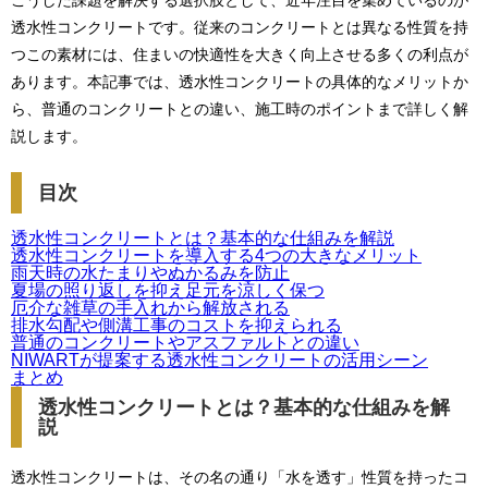
こうした課題を解決する選択肢として、近年注目を集めているのが
透水性コンクリートです。従来のコンクリートとは異なる性質を持
つこの素材には、住まいの快適性を大きく向上させる多くの利点が
あります。本記事では、透水性コンクリートの具体的なメリットか
ら、普通のコンクリートとの違い、施工時のポイントまで詳しく解
説します。
目次
透水性コンクリートとは？基本的な仕組みを解説
透水性コンクリートを導入する4つの大きなメリット
雨天時の水たまりやぬかるみを防止
夏場の照り返しを抑え足元を涼しく保つ
厄介な雑草の手入れから解放される
排水勾配や側溝工事のコストを抑えられる
普通のコンクリートやアスファルトとの違い
NIWARTが提案する透水性コンクリートの活用シーン
まとめ
透水性コンクリートとは？基本的な仕組みを解
説
透水性コンクリートは、その名の通り「水を透す」性質を持ったコ