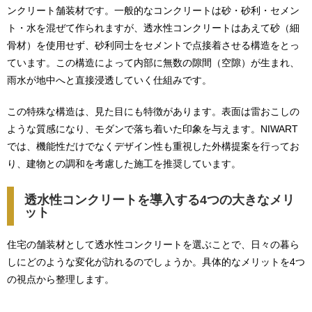
ンクリート舗装材です。一般的なコンクリートは砂・砂利・セメン
ト・水を混ぜて作られますが、透水性コンクリートはあえて砂（細
骨材）を使用せず、砂利同士をセメントで点接着させる構造をとっ
ています。この構造によって内部に無数の隙間（空隙）が生まれ、
雨水が地中へと直接浸透していく仕組みです。
この特殊な構造は、見た目にも特徴があります。表面は雷おこしの
ような質感になり、モダンで落ち着いた印象を与えます。NIWART
では、機能性だけでなくデザイン性も重視した外構提案を行ってお
り、建物との調和を考慮した施工を推奨しています。
透水性コンクリートを導入する4つの大きなメリ
ット
住宅の舗装材として透水性コンクリートを選ぶことで、日々の暮ら
しにどのような変化が訪れるのでしょうか。具体的なメリットを4つ
の視点から整理します。