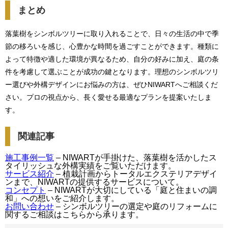
まとめ
落葉樹をシンボルツリーに取り入れることで、日々の生活の中で季
節の移ろいを感じ、心豊かな時間を過ごすことができます。種類に
よって特徴や適した環境が異なるため、自分の好みに加え、庭の条
件を考慮して選ぶことが成功の鍵となります。理想のシンボルツリ
ー選びや外構デザインにお悩みの方は、ぜひNIWARTへご相談くだ
さい。プロの視点から、長く愛せる最適なプランを提案いたしま
す。
関連記事
施工事例一覧
– NIWARTが手掛けた、落葉樹を活かしたス
タイリッシュな外構実績をご覧いただけます。
サービス紹介
– 植栽計画からトータルエクステリアデザイ
ンまで、NIWARTの提供するサービスについて。
コンセプト
– NIWARTが大切にしている「庭と住まいの調
和」への想いをご紹介します。
お問い合わせ
– シンボルツリーの選定や庭のリフォームに
関するご相談はこちらから承ります。