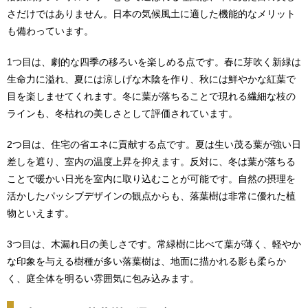
さだけではありません。日本の気候風土に適した機能的なメリット
も備わっています。
1つ目は、劇的な四季の移ろいを楽しめる点です。春に芽吹く新緑は
生命力に溢れ、夏には涼しげな木陰を作り、秋には鮮やかな紅葉で
目を楽しませてくれます。冬に葉が落ちることで現れる繊細な枝の
ラインも、冬枯れの美しさとして評価されています。
2つ目は、住宅の省エネに貢献する点です。夏は生い茂る葉が強い日
差しを遮り、室内の温度上昇を抑えます。反対に、冬は葉が落ちる
ことで暖かい日光を室内に取り込むことが可能です。自然の摂理を
活かしたパッシブデザインの観点からも、落葉樹は非常に優れた植
物といえます。
3つ目は、木漏れ日の美しさです。常緑樹に比べて葉が薄く、軽やか
な印象を与える樹種が多い落葉樹は、地面に描かれる影も柔らか
く、庭全体を明るい雰囲気に包み込みます。