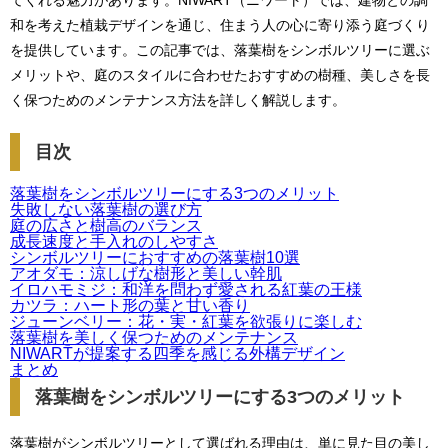
てくれる魅力があります。NIWART（ニワート）では、建物との調
和を考えた植栽デザインを通じ、住まう人の心に寄り添う庭づくり
を提供しています。この記事では、落葉樹をシンボルツリーに選ぶ
メリットや、庭のスタイルに合わせたおすすめの樹種、美しさを長
く保つためのメンテナンス方法を詳しく解説します。
目次
落葉樹をシンボルツリーにする3つのメリット
失敗しない落葉樹の選び方
庭の広さと樹高のバランス
成長速度と手入れのしやすさ
シンボルツリーにおすすめの落葉樹10選
アオダモ：涼しげな樹形と美しい幹肌
イロハモミジ：和洋を問わず愛される紅葉の王様
カツラ：ハート形の葉と甘い香り
ジューンベリー：花・実・紅葉を欲張りに楽しむ
落葉樹を美しく保つためのメンテナンス
NIWARTが提案する四季を感じる外構デザイン
まとめ
落葉樹をシンボルツリーにする3つのメリット
落葉樹がシンボルツリーとして選ばれる理由は、単に見た目の美し