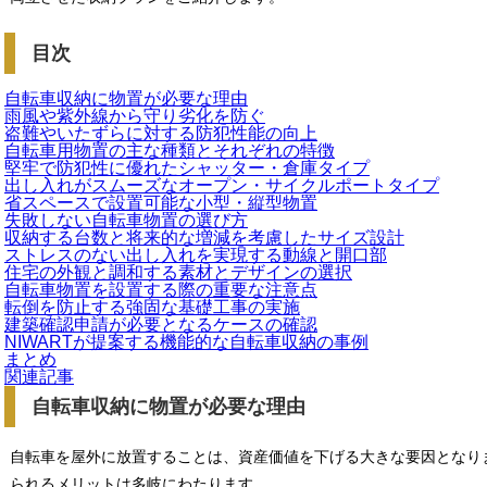
目次
自転車収納に物置が必要な理由
雨風や紫外線から守り劣化を防ぐ
盗難やいたずらに対する防犯性能の向上
自転車用物置の主な種類とそれぞれの特徴
堅牢で防犯性に優れたシャッター・倉庫タイプ
出し入れがスムーズなオープン・サイクルポートタイプ
省スペースで設置可能な小型・縦型物置
失敗しない自転車物置の選び方
収納する台数と将来的な増減を考慮したサイズ設計
ストレスのない出し入れを実現する動線と開口部
住宅の外観と調和する素材とデザインの選択
自転車物置を設置する際の重要な注意点
転倒を防止する強固な基礎工事の実施
建築確認申請が必要となるケースの確認
NIWARTが提案する機能的な自転車収納の事例
まとめ
関連記事
自転車収納に物置が必要な理由
自転車を屋外に放置することは、資産価値を下げる大きな要因となり
られるメリットは多岐にわたります。