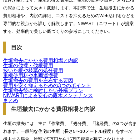
悩みが生じます。生垣の撤去費用は、生垣の長さや高さ、さらに根
の深さによって大きく変動します。本記事では、生垣撤去にかかる
費用相場や、内訳の詳細、コストを抑えるためのWeb活用術などを
専門的な視点から詳しく解説します。NIWART（ニワート）が提案
する、効率的で美しい庭づくりの参考にしてください。
目次
生垣撤去にかかる費用相場と内訳
生垣の伐採・伐根費用
抜いた根や枝葉の処分費用
重機使用料や車両運搬費
生垣撤去の費用を左右する要因
費用を安く抑えるための3つのポイント
生垣撤去後に検討したい外構プラン
NIWARTによる安心の庭木メンテナンス
まとめ
生垣撤去にかかる費用相場と内訳
生垣の撤去には、主に「作業費」「処分費」「諸経費」の3つが含ま
れます。一般的な住宅の生垣（長さ5〜10メートル程度）をすべて
撤去する場合、総額で5万円から15万円程度が目安となります。こ