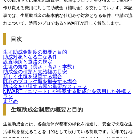
くの自治体では生垣の設置や、危険なブロック塀を撤去して生垣へ
作り変える費用に対して助成金（補助金）を交付しています。本記
事では、生垣助成金の基本的な仕組みや対象となる条件、申請の流
れについて、造園のプロであるNIWARTが詳しく解説します。
目次
生垣助成金制度の概要と目的
助成対象となる主な条件
設置場所と道路の規定
生垣の規格（長さ・高さ・本数）
助成金の種類と支給額の目安
新しく生垣を設置する場合
既存のブロック塀を撤去する場合
助成金を申請する際の重要なステップ
NIWART（ニワート）が提案する助成金を活用した外構プ
ラン
まとめ
生垣助成金制度の概要と目的
生垣助成金とは、各自治体が都市の緑化を推進し、安全で快適な生
活環境を整えることを目的として設けている制度です。近年では地