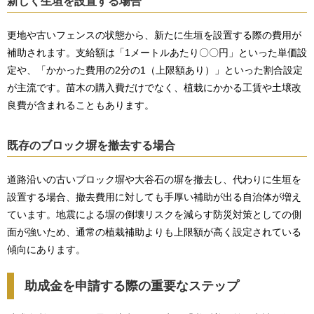
新しく生垣を設置する場合
更地や古いフェンスの状態から、新たに生垣を設置する際の費用が
補助されます。支給額は「1メートルあたり〇〇円」といった単価設
定や、「かかった費用の2分の1（上限額あり）」といった割合設定
が主流です。苗木の購入費だけでなく、植栽にかかる工賃や土壌改
良費が含まれることもあります。
既存のブロック塀を撤去する場合
道路沿いの古いブロック塀や大谷石の塀を撤去し、代わりに生垣を
設置する場合、撤去費用に対しても手厚い補助が出る自治体が増え
ています。地震による塀の倒壊リスクを減らす防災対策としての側
面が強いため、通常の植栽補助よりも上限額が高く設定されている
傾向にあります。
助成金を申請する際の重要なステップ