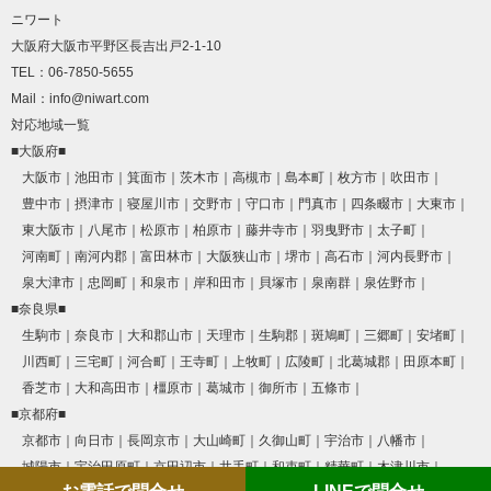
ニワート
大阪府大阪市平野区長吉出戸2-1-10
TEL：06-7850-5655
Mail：info@niwart.com
対応地域一覧
■大阪府■
大阪市
池田市
箕面市
茨木市
高槻市
島本町
枚方市
吹田市
豊中市
摂津市
寝屋川市
交野市
守口市
門真市
四条畷市
大東市
東大阪市
八尾市
松原市
柏原市
藤井寺市
羽曳野市
太子町
河南町
南河内郡
富田林市
大阪狭山市
堺市
高石市
河内長野市
泉大津市
忠岡町
和泉市
岸和田市
貝塚市
泉南群
泉佐野市
■奈良県■
生駒市
奈良市
大和郡山市
天理市
生駒郡
斑鳩町
三郷町
安堵町
川西町
三宅町
河合町
王寺町
上牧町
広陵町
北葛城郡
田原本町
香芝市
大和高田市
橿原市
葛城市
御所市
五條市
■京都府■
京都市
向日市
長岡京市
大山崎町
久御山町
宇治市
八幡市
城陽市
宇治田原町
京田辺市
井手町
和束町
精華町
木津川市