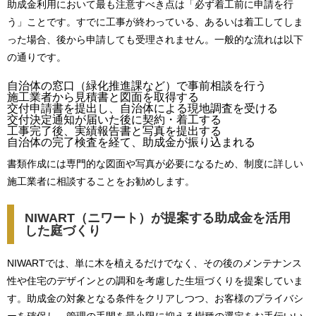
助成金利用において最も注意すべき点は「必ず着工前に申請を行
う」ことです。すでに工事が終わっている、あるいは着工してしま
った場合、後から申請しても受理されません。一般的な流れは以下
の通りです。
自治体の窓口（緑化推進課など）で事前相談を行う
施工業者から見積書と図面を取得する
交付申請書を提出し、自治体による現地調査を受ける
交付決定通知が届いた後に契約・着工する
工事完了後、実績報告書と写真を提出する
自治体の完了検査を経て、助成金が振り込まれる
書類作成には専門的な図面や写真が必要になるため、制度に詳しい
施工業者に相談することをお勧めします。
NIWART（ニワート）が提案する助成金を活用
した庭づくり
NIWARTでは、単に木を植えるだけでなく、その後のメンテナンス
性や住宅のデザインとの調和を考慮した生垣づくりを提案していま
す。助成金の対象となる条件をクリアしつつ、お客様のプライバシ