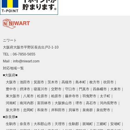
ニワート
大阪府大阪市平野区長吉出戸2-1-10
TEL：06-7850-5655
Mail：info@niwart.com
対応地域一覧
■大阪府■
大阪市
池田市
箕面市
茨木市
高槻市
島本町
枚方市
吹田市
豊中市
摂津市
寝屋川市
交野市
守口市
門真市
四条畷市
大東市
東大阪市
八尾市
松原市
柏原市
藤井寺市
羽曳野市
太子町
河南町
南河内郡
富田林市
大阪狭山市
堺市
高石市
河内長野市
泉大津市
忠岡町
和泉市
岸和田市
貝塚市
泉南群
泉佐野市
■奈良県■
生駒市
奈良市
大和郡山市
天理市
生駒郡
斑鳩町
三郷町
安堵町