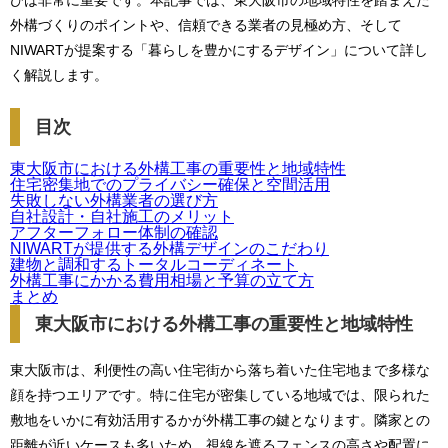
びは非常に重要です。本記事では、東大阪市の地域特性を踏まえた
外構づくりのポイントや、信頼できる業者の見極め方、そして
NIWARTが提案する「暮らしを豊かにするデザイン」について詳し
く解説します。
目次
東大阪市における外構工事の重要性と地域特性
住宅密集地でのプライバシー確保と空間活用
失敗しない外構業者の選び方
自社設計・自社施工のメリット
アフターフォロー体制の確認
NIWARTが提供する外構デザインのこだわり
建物と調和するトータルコーディネート
外構工事にかかる費用相場と予算の立て方
まとめ
東大阪市における外構工事の重要性と地域特性
東大阪市は、利便性の高い住宅街から落ち着いた住宅地まで多様な
顔を持つエリアです。特に住宅が密集している地域では、限られた
敷地をいかに有効活用するかが外構工事の鍵となります。隣家との
距離が近いケースも多いため、視線を遮るフェンスの高さや配置に