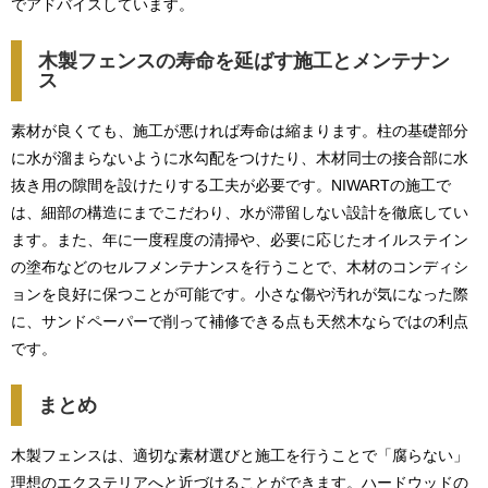
でアドバイスしています。
木製フェンスの寿命を延ばす施工とメンテナン
ス
素材が良くても、施工が悪ければ寿命は縮まります。柱の基礎部分
に水が溜まらないように水勾配をつけたり、木材同士の接合部に水
抜き用の隙間を設けたりする工夫が必要です。NIWARTの施工で
は、細部の構造にまでこだわり、水が滞留しない設計を徹底してい
ます。また、年に一度程度の清掃や、必要に応じたオイルステイン
の塗布などのセルフメンテナンスを行うことで、木材のコンディシ
ョンを良好に保つことが可能です。小さな傷や汚れが気になった際
に、サンドペーパーで削って補修できる点も天然木ならではの利点
です。
まとめ
木製フェンスは、適切な素材選びと施工を行うことで「腐らない」
理想のエクステリアへと近づけることができます。ハードウッドの