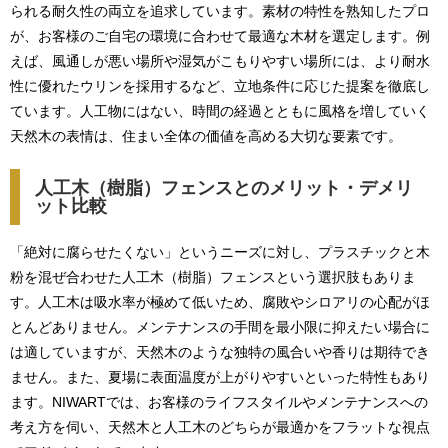
られる耐久性の両立を追求しています。素材の特性を熟知したプロ
が、お客様のご自宅の環境に合わせて最適な木材を選定します。例
えば、風通しが悪い場所や湿気がこもりやすい場所には、より耐水
性に優れたウリンを採用するなど、立地条件に応じた提案を徹底し
ています。人工物にはない、時間の経過とともに風格を増していく
天然木の表情は、住まい全体の価値を高める大切な要素です。
人工木（樹脂）フェンスとのメリット・デメリ
ット比較
「絶対に腐らせたくない」というニーズに対し、プラスチックと木
粉を混ぜ合わせた人工木（樹脂）フェンスという選択肢もありま
す。人工木は吸水率が極めて低いため、腐敗やシロアリの心配がほ
とんどありません。メンテナンスの手間を最小限に抑えたい場合に
は適していますが、天然木のような独特の風合いや香りは期待でき
ません。また、夏場に表面温度が上がりやすいといった特性もあり
ます。NIWARTでは、お客様のライフスタイルやメンテナンスへの
考え方を伺い、天然木と人工木のどちらが最適かをフラットな視点