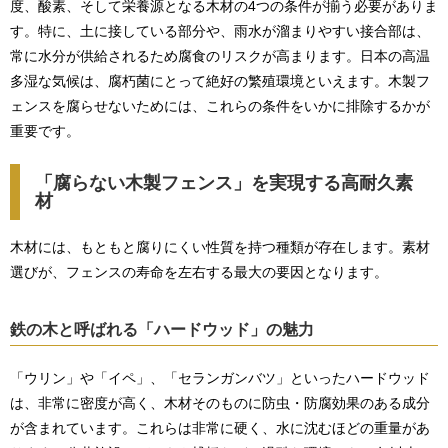
度、酸素、そして栄養源となる木材の4つの条件が揃う必要がありま
す。特に、土に接している部分や、雨水が溜まりやすい接合部は、
常に水分が供給されるため腐食のリスクが高まります。日本の高温
多湿な気候は、腐朽菌にとって絶好の繁殖環境といえます。木製フ
ェンスを腐らせないためには、これらの条件をいかに排除するかが
重要です。
「腐らない木製フェンス」を実現する高耐久素
材
木材には、もともと腐りにくい性質を持つ種類が存在します。素材
選びが、フェンスの寿命を左右する最大の要因となります。
鉄の木と呼ばれる「ハードウッド」の魅力
「ウリン」や「イペ」、「セランガンバツ」といったハードウッド
は、非常に密度が高く、木材そのものに防虫・防腐効果のある成分
が含まれています。これらは非常に硬く、水に沈むほどの重量があ