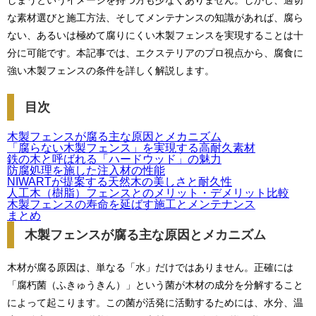
しまうというイメージを持つ方も少なくありません。しかし、適切
な素材選びと施工方法、そしてメンテナンスの知識があれば、腐ら
ない、あるいは極めて腐りにくい木製フェンスを実現することは十
分に可能です。本記事では、エクステリアのプロ視点から、腐食に
強い木製フェンスの条件を詳しく解説します。
目次
木製フェンスが腐る主な原因とメカニズム
「腐らない木製フェンス」を実現する高耐久素材
鉄の木と呼ばれる「ハードウッド」の魅力
防腐処理を施した注入材の性能
NIWARTが提案する天然木の美しさと耐久性
人工木（樹脂）フェンスとのメリット・デメリット比較
木製フェンスの寿命を延ばす施工とメンテナンス
まとめ
木製フェンスが腐る主な原因とメカニズム
木材が腐る原因は、単なる「水」だけではありません。正確には
「腐朽菌（ふきゅうきん）」という菌が木材の成分を分解すること
によって起こります。この菌が活発に活動するためには、水分、温