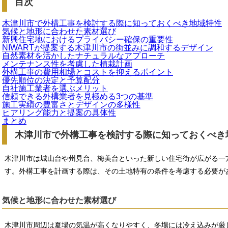
目次
木津川市で外構工事を検討する際に知っておくべき地域特性
気候と地形に合わせた素材選び
新興住宅地におけるプライバシー確保の重要性
NIWARTが提案する木津川市の街並みに調和するデザイン
自然素材を活かしたナチュラルなアプローチ
メンテナンス性を考慮した植栽計画
外構工事の費用相場とコストを抑えるポイント
優先順位の決定と予算配分
自社施工業者を選ぶメリット
信頼できる外構業者を見極める3つの基準
施工実績の豊富さとデザインの多様性
ヒアリング能力と提案の具体性
まとめ
木津川市で外構工事を検討する際に知っておくべき
木津川市は城山台や州見台、梅美台といった新しい住宅街が広がる一
す。外構工事を計画する際は、その土地特有の条件を考慮する必要が
気候と地形に合わせた素材選び
木津川市周辺は夏場の気温が高くなりやすく、冬場には冷え込みが厳