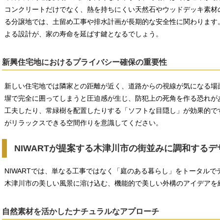
コンクリートだけでなく、熱を持ちにくい天然石やウッドデッキ素材
る分譲地では、土留め工事や排水計画が長期的な安全性に関わります
よる設計が、家の寿命を延ばす鍵となるでしょう。
新興住宅地におけるプライバシー確保の重要性
新しい住宅地では隣家との距離が近く、道路からの視線が気になる場
塀で完全に囲ってしまうと圧迫感が生じ、防犯上の死角を作る恐れが
工夫したり、常緑樹を配置したりする「ソフトな目隠し」が効果的で
がリラックスできる空間作りを意識してください。
NIWARTが提案する木津川市の街並みに調和するデ
NIWARTでは、単なる工事ではなく「庭のある暮らし」をトータル
木津川市の美しい風景に溶け込む、機能的で美しい外構のアイデアを
自然素材を活かしたナチュラルなアプローチ