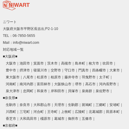
ニワート
大阪府大阪市平野区長吉出戸2-1-10
TEL：06-7850-5655
Mail：info@niwart.com
対応地域一覧
■大阪府■
大阪市
池田市
箕面市
茨木市
高槻市
島本町
枚方市
吹田市
豊中市
摂津市
寝屋川市
交野市
守口市
門真市
四条畷市
大東市
東大阪市
八尾市
松原市
柏原市
藤井寺市
羽曳野市
太子町
河南町
南河内郡
富田林市
大阪狭山市
堺市
高石市
河内長野市
泉大津市
忠岡町
和泉市
岸和田市
貝塚市
泉南群
泉佐野市
■奈良県■
生駒市
奈良市
大和郡山市
天理市
生駒郡
斑鳩町
三郷町
安堵町
川西町
三宅町
河合町
王寺町
上牧町
広陵町
北葛城郡
田原本町
香芝市
大和高田市
橿原市
葛城市
御所市
五條市
■京都府■