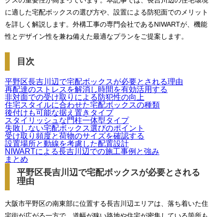
クスの重要性が高まっています。本記事では、長吉川辺の住宅環境
に適した宅配ボックスの選び方や、設置による防犯面でのメリット
を詳しく解説します。外構工事の専門会社であるNIWARTが、機能
性とデザイン性を兼ね備えた最適なプランをご提案します。
目次
平野区長吉川辺で宅配ボックスが必要とされる理由
再配達のストレスを解消し時間を有効活用する
非対面での受け取りによる防犯性の向上
住宅スタイルに合わせた宅配ボックスの種類
後付けも可能な据え置きタイプ
スタイリッシュな門柱一体型タイプ
失敗しない宅配ボックス選びのポイント
受け取り頻度と荷物のサイズを確認する
設置場所と動線を考慮した配置設計
NIWARTによる長吉川辺での施工事例と強み
まとめ
平野区長吉川辺で宅配ボックスが必要とされる
理由
大阪市平野区の南東部に位置する長吉川辺エリアは、落ち着いた住
宅街が広がる一方で、道幅が狭い路地や住宅が密集している箇所も