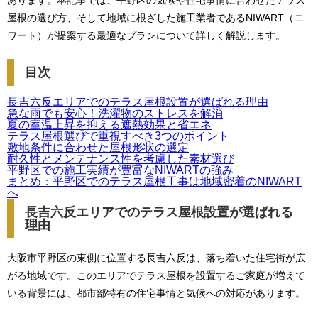
あります。本記事では、平野区の気候や住宅事情に合わせたテラス
屋根の選び方、そして地域に根ざした施工業者であるNIWART（ニ
ワート）が提案する最適なプランについて詳しく解説します。
目次
長吉六反エリアでのテラス屋根設置が選ばれる理由
急な雨でも安心！洗濯物のストレスを解消
夏の室温上昇を抑える遮熱効果と省エネ
テラス屋根選びで重視すべき3つのポイント
敷地条件に合わせた屋根形状の選定
耐久性とメンテナンス性を考慮した素材選び
平野区での施工実績が豊富なNIWARTの強み
まとめ：平野区でのテラス屋根工事は地域密着のNIWART
へ
長吉六反エリアでのテラス屋根設置が選ばれる
理由
大阪市平野区の東側に位置する長吉六反は、落ち着いた住宅街が広
がる地域です。このエリアでテラス屋根を設置するご家庭が増えて
いる背景には、都市部特有の住宅事情と気候への対応があります。