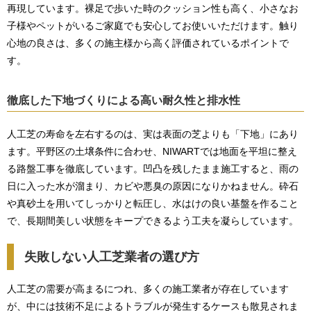
再現しています。裸足で歩いた時のクッション性も高く、小さなお
子様やペットがいるご家庭でも安心してお使いいただけます。触り
心地の良さは、多くの施主様から高く評価されているポイントで
す。
徹底した下地づくりによる高い耐久性と排水性
人工芝の寿命を左右するのは、実は表面の芝よりも「下地」にあり
ます。平野区の土壌条件に合わせ、NIWARTでは地面を平坦に整え
る路盤工事を徹底しています。凹凸を残したまま施工すると、雨の
日に入った水が溜まり、カビや悪臭の原因になりかねません。砕石
や真砂土を用いてしっかりと転圧し、水はけの良い基盤を作ること
で、長期間美しい状態をキープできるよう工夫を凝らしています。
失敗しない人工芝業者の選び方
人工芝の需要が高まるにつれ、多くの施工業者が存在しています
が、中には技術不足によるトラブルが発生するケースも散見されま