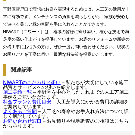
平野区背戸口で理想のお庭を実現するためには、人工芝の活用が非
常に有効です。メンテナンスの負担を減らしながら、家族が安心し
て遊べる美しい緑の空間を手に入れることができます。
NIWART（ニワート）は、地域の皆様に寄り添い、確かな技術で満
足度の高い仕上がりを提供しています。お庭のリフォームや新築の
外構工事にお悩みの方は、ぜひ一度お問い合わせください。現状の
お困りごとを丁寧に伺い、最適な解決策を提案いたします。
関連記事
NIWARTのこだわりと想い
– 私たちが大切にしている施工
品質とサービスへの想いを紹介します。
施工実績一覧
– 平野区を中心としたこれまでの人工芝施工
事例をご覧いただけます。
料金プランと費用目安
– 人工芝導入にかかる費用の詳細を
ご案内しています。
よくあるご質問
– 人工芝の寿命やお手入れ方法について詳
しく解説しています。
お問い合わせ窓口
– お見積りや現地調査のご相談はこちら
から承ります。