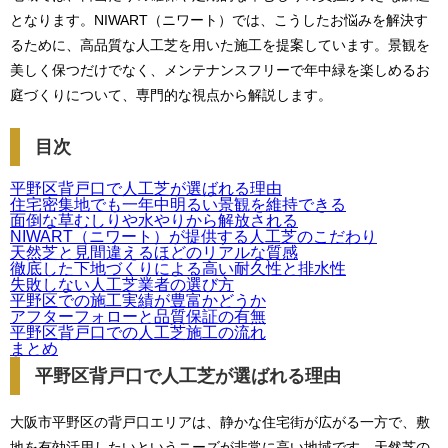
となります。NIWART（ニワート）では、こうしたお悩みを解決す
るために、高品質な人工芝を用いた施工を提案しています。景観を
美しく保つだけでなく、メンテナンスフリーで年中緑を楽しめるお
庭づくりについて、専門的な視点から解説します。
目次
平野区背戸口で人工芝が選ばれる理由
住宅密集地でも一年中明るい景観を維持できる
面倒な草むしりや水やりから解放される
NIWART（ニワート）が提供する人工芝のこだわり
天然芝と見間違えるほどのリアルな質感
徹底した下地づくりによる高い耐久性と排水性
失敗しない人工芝業者の選び方
平野区での施工実績が豊富かどうか
アフターフォローと品質保証の有無
平野区背戸口での人工芝施工の流れ
まとめ
平野区背戸口で人工芝が選ばれる理由
大阪市平野区の背戸口エリアは、静かな住宅街が広がる一方で、敷
地を有効活用したいというニーズが非常に高い地域です。天然芝の