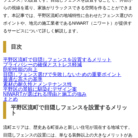
フェンス」の設置です。目隠しフェンスを設置することで、外部か
らの視線を遮り、家族がリラックスできる空間を作ることができま
す。本記事では、平野区流町の地域特性に合わせたフェンス選びの
ポイントや、地元の施工業者であるNIWART（ニワート）が提供す
るサービスについて詳しく解説します。
目次
平野区流町で目隠しフェンスを設置するメリット
プライバシーの確保とストレス軽減
防犯性能の向上
目隠しフェンス選びで失敗しないための重要ポイント
最適な高さの基準
素材の耐久性とメンテナンス性
平野区の景観に馴染むデザイン案
NIWARTが選ばれる理由と施工の強み
まとめ
平野区流町で目隠しフェンスを設置するメリッ
ト
流町エリアは、歴史ある町並みと新しい住宅が混在する地域です。
目隠しフェンスの設置には、単なる装飾以上の大きなメリットがあ