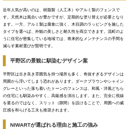
近年人気が高いのは、樹脂製（人工木）やアルミ製のフェンスで
す。天然木は風合いが豊かですが、定期的な塗り替えが必要となり
ます。一方、アルミ製は腐食に強く、木目調のラッピングを施した
タイプを選べば、外観の美しさと耐久性を両立できます。流町のよ
うに住宅が密集している地域では、将来的なメンテナンスの手間を
減らす素材選びが賢明です。
平野区の景観に馴染むデザイン案
平野区は古き良き雰囲気を持つ場所も多く、奇抜すぎるデザインは
周囲から浮いてしまう恐れがあります。ダークブラウンやシャイン
グレーといった落ち着いたトーンのフェンスは、和風・洋風どちら
の住宅にも馴染みやすく、高級感を演出します。また、完全に視線
を遮るのではなく、スリット（隙間）を設けることで、周囲への威
圧感を和らげる工夫も推奨されます。
NIWARTが選ばれる理由と施工の強み