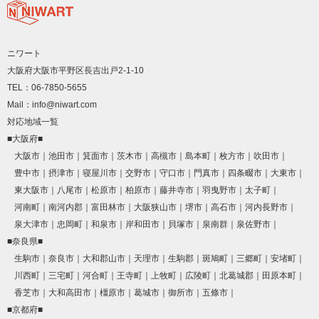
ニワート
大阪府大阪市平野区長吉出戸2-1-10
TEL：06-7850-5655
Mail：info@niwart.com
対応地域一覧
■大阪府■
大阪市
池田市
箕面市
茨木市
高槻市
島本町
枚方市
吹田市
豊中市
摂津市
寝屋川市
交野市
守口市
門真市
四条畷市
大東市
東大阪市
八尾市
松原市
柏原市
藤井寺市
羽曳野市
太子町
河南町
南河内郡
富田林市
大阪狭山市
堺市
高石市
河内長野市
泉大津市
忠岡町
和泉市
岸和田市
貝塚市
泉南群
泉佐野市
■奈良県■
生駒市
奈良市
大和郡山市
天理市
生駒郡
斑鳩町
三郷町
安堵町
川西町
三宅町
河合町
王寺町
上牧町
広陵町
北葛城郡
田原本町
香芝市
大和高田市
橿原市
葛城市
御所市
五條市
■京都府■