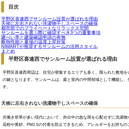
目次
平野区喜連西でサンルーム設置が選ばれる理由
天候に左右されない洗濯物干しスペースの確保
都市部でのプライベートなリラックス空間
サンルームを選ぶ際に確認すべき3つの重要事項
建ぺい率と建築確認申請の有無
断熱性能と夏場の温度上昇対策
NIWARTが推奨するサンルームの活用スタイル
まとめ
平野区喜連西でサンルーム設置が選ばれる理由
平野区喜連西周辺は、住宅が密集するエリアも多く、限られた敷地を
の鍵となります。サンルームは、庭と室内の中間領域として機能し、
す。
天候に左右されない洗濯物干しスペースの確保
共働き世帯が多い現代において、外出中の急な雨を心配せずに洗濯物
花粉や黄砂、PM2.5の付着を防止できるため、アレルギーをお持ち