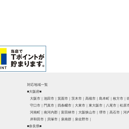
対応地域一覧
■大阪府■
大阪市
池田市
箕面市
茨木市
高槻市
島本町
枚方市
守口市
門真市
四条畷市
大東市
東大阪市
八尾市
松原
河南町
南河内郡
富田林市
大阪狭山市
堺市
高石市
河
岸和田市
貝塚市
泉南群
泉佐野市
■奈良県■