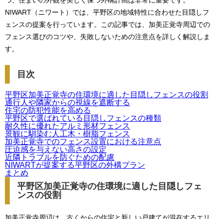
つ、住まいの外観を美しく保つ外構計画は非常に重要です。
NIWART（ニワート）では、平野区の地域特性に合わせた目隠しフ
ェンスの提案を行っています。この記事では、加美正覚寺周辺での
フェンス選びのコツや、失敗しないための注意点を詳しく解説しま
す。
目次
平野区加美正覚寺の住環境に適した目隠しフェンスの役割
通行人や隣家からの視線を遮断する
住宅の防犯性能を高める
平野区で選ばれている目隠しフェンスの種類
耐久性に優れたアルミ形材フェンス
景観に馴染む人工木・樹脂フェンス
加美正覚寺でのフェンス設置における注意点
圧迫感を与えない高さの設定
近隣トラブルを防ぐための配慮
NIWARTが提案する平野区の外構プラン
まとめ
平野区加美正覚寺の住環境に適した目隠しフェ
ンスの役割
加美正覚寺周辺は、古くからの住宅と新しい戸建てが混在するエリ