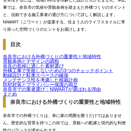
を実現するには、地域の特性を理解した設計が欠かせません。本記
事では、奈良市の気候や景観条例を踏まえた外構づくりのポイント
と、信頼できる施工業者の選び方について詳しく解説します。
NIWART（ニワート）が提案する、住まう人のライフスタイルに寄
り添った空間づくりのヒントをお届けします。
目次
奈良市における外構づくりの重要性と地域特性
景観条例とデザインの調和
奈良の気候に適した素材選び
外構工事で失敗しないための3つのチェックポイント
動線設計と駐車スペースの確保
メンテナンス性を考慮した植栽計画
防犯対策とプライバシー保護の両立
奈良市での業者選び：NIWARTが選ばれる理由
まとめ
奈良市における外構づくりの重要性と地域特性
奈良市での外構づくりは、単に家の周囲を囲うだけではありませ
ん。歴史的な背景を持つこの街では、景観への配慮と現代的な利便
性のバランスが求められます。