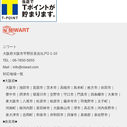
ニワート
大阪府大阪市平野区長吉出戸2-1-10
TEL：06-7850-5655
Mail：info@niwart.com
対応地域一覧
■大阪府■
大阪市
池田市
箕面市
茨木市
高槻市
島本町
枚方市
吹田市
豊中市
摂津市
寝屋川市
交野市
守口市
門真市
四条畷市
大東市
東大阪市
八尾市
松原市
柏原市
藤井寺市
羽曳野市
太子町
河南町
南河内郡
富田林市
大阪狭山市
堺市
高石市
河内長野市
泉大津市
忠岡町
和泉市
岸和田市
貝塚市
泉南群
泉佐野市
■奈良県■