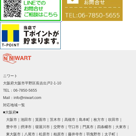
ニワート
大阪府大阪市平野区長吉出戸2-1-10
TEL：06-7850-5655
Mail：info@niwart.com
対応地域一覧
■大阪府■
大阪市
池田市
箕面市
茨木市
高槻市
島本町
枚方市
吹田市
豊中市
摂津市
寝屋川市
交野市
守口市
門真市
四条畷市
大東市
東大阪市
八尾市
松原市
柏原市
藤井寺市
羽曳野市
太子町