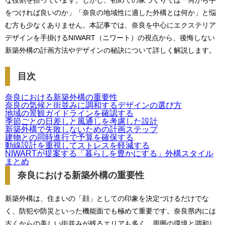
な役割を担っています。しかし、初めての家づくりでは「何から手
をつければ良いのか」「奈良の地域性に適した外構とは何か」と悩
む方も少なくありません。本記事では、奈良を中心にエクステリア
デザインを手掛けるNIWART（ニワート）の視点から、後悔しない
新築外構の計画方法やデザインの秘訣について詳しく解説します。
目次
奈良における新築外構の重要性
奈良の気候と街並みに調和するデザインの選び方
地域の景観ガイドラインを確認する
季節ごとの日差しと風通しを考慮した設計
新築外構で失敗しないための計画ステップ
建物との同時進行で予算を確保する
動線設計を重視してストレスを軽減する
NIWARTが提案する「暮らしを豊かにする」外構スタイル
まとめ
奈良における新築外構の重要性
新築外構は、住まいの「顔」としての印象を決定づけるだけでな
く、防犯や防災といった機能面でも極めて重要です。奈良県内には
古くからの美しい街並みが残るエリアも多く、周囲の環境と調和し