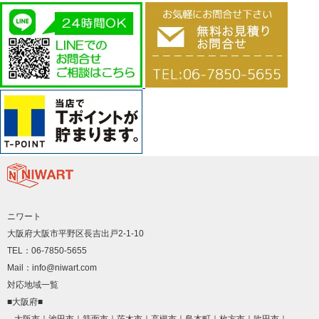
ニワート
大阪府大阪市平野区長吉出戸2-1-10
TEL：06-7850-5655
Mail：info@niwart.com
対応地域一覧
■大阪府■
大阪市
池田市
箕面市
茨木市
高槻市
島本町
枚方市
吹田市