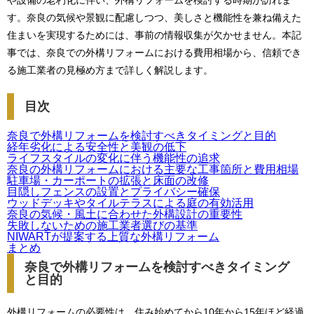
や設備の老朽化に伴い、外構リフォームを検討する時期が訪れま
す。奈良の気候や景観に配慮しつつ、美しさと機能性を兼ね備えた
住まいを実現するためには、事前の情報収集が欠かせません。本記
事では、奈良での外構リフォームにおける費用相場から、信頼でき
る施工業者の見極め方まで詳しく解説します。
目次
奈良で外構リフォームを検討すべきタイミングと目的
経年劣化による安全性と美観の低下
ライフスタイルの変化に伴う機能性の追求
奈良の外構リフォームにおける主要な工事箇所と費用相場
駐車場・カーポートの拡張と床面の改修
目隠しフェンスの設置とプライバシー確保
ウッドデッキやタイルテラスによる庭の有効活用
奈良の気候・風土に合わせた外構設計の重要性
失敗しないための施工業者選びの基準
NIWARTが提案する上質な外構リフォーム
まとめ
奈良で外構リフォームを検討すべきタイミング
と目的
外構リフォームの必要性は、住み始めてから10年から15年ほど経過