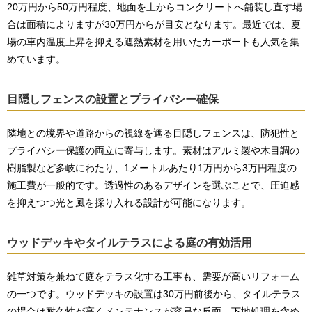
20万円から50万円程度、地面を土からコンクリートへ舗装し直す場
合は面積によりますが30万円からが目安となります。最近では、夏
場の車内温度上昇を抑える遮熱素材を用いたカーポートも人気を集
めています。
目隠しフェンスの設置とプライバシー確保
隣地との境界や道路からの視線を遮る目隠しフェンスは、防犯性と
プライバシー保護の両立に寄与します。素材はアルミ製や木目調の
樹脂製など多岐にわたり、1メートルあたり1万円から3万円程度の
施工費が一般的です。透過性のあるデザインを選ぶことで、圧迫感
を抑えつつ光と風を採り入れる設計が可能になります。
ウッドデッキやタイルテラスによる庭の有効活用
雑草対策を兼ねて庭をテラス化する工事も、需要が高いリフォーム
の一つです。ウッドデッキの設置は30万円前後から、タイルテラス
の場合は耐久性が高くメンテナンスが容易な反面、下地処理を含め