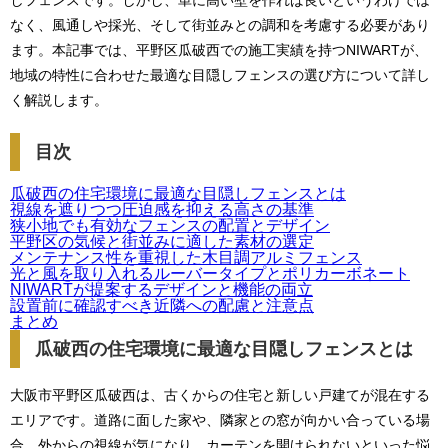
しフェンスです。しかし、単に高い壁を作れば良いというわけでは
なく、風通しや採光、そして街並みとの調和を考慮する必要があり
ます。本記事では、平野区瓜破西での施工実績を持つNIWARTが、
地域の特性に合わせた最適な目隠しフェンスの選び方について詳し
く解説します。
目次
瓜破西の住宅環境に最適な目隠しフェンスとは
視線を遮りつつ圧迫感を抑える高さの基準
狭小地でも有効なフェンスの配置とデザイン
平野区の気候と街並みに適した素材の選定
メンテナンス性を重視した木目調アルミフェンス
光と風を取り入れるルーバータイプとポリカーボネート
NIWARTが提案するデザインと機能の両立
設置前に確認すべき近隣への配慮と注意点
まとめ
瓜破西の住宅環境に最適な目隠しフェンスとは
大阪市平野区瓜破西は、古くからの住宅と新しい戸建てが混在する
エリアです。道路に面した家や、隣家との窓が向かい合っている場
合、外からの視線が気になり、カーテンを開けられないといった悩