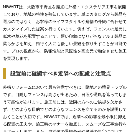
NIWARTは、大阪市平野区を拠点に外構・エクステリア工事を展開
しており、地域の特性を熟知しています。単にカタログから製品を
選ぶのではなく、お客様のライフスタイルや建物の外観に合わせて
カスタマイズした提案を行っています。例えば、フェンスの足元に
低木や草花を配置することで、硬い印象になりがちなアルミ製品に
柔らかさを加え、街行く人にも優しい景観を作り出すことが可能で
す。プロの視点から、防犯性能と意匠性を高次元で融合させた施工
を実現します。
設置前に確認すべき近隣への配慮と注意点
外構リフォームにおいて最も注意すべきは、隣地との境界トラブル
です。目隠しフェンスは高さが出るため、日照や通風を遮ってしま
う可能性があります。施工前には、近隣の方へのご挨拶を欠かさ
ず、どのような目的でどのようなフェンスを立てるのかを説明して
おくことが大切です。NIWARTでは、近隣への影響を最小限に抑え
る配置の工夫や、施工時のマナーを徹底し、スムーズな工事進行を
サポートします。また、自治体の景観条例や民法の規定について