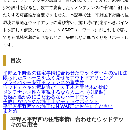
として、ウッドデッキの設置は非常に有効です。しかし、素材の選
択や設計を誤ると、数年で腐食したりメンテナンスの手間に追われ
たりする可能性が否定できません。本記事では、平野区平野西の住
環境に最適なウッドデッキの選び方や、施工時に配慮すべきポイン
トを詳しく解説いたします。NIWART（ニワート）がこれまで培っ
てきた地域密着の知見をもとに、失敗しない庭づくりをサポートし
ます。
目次
平野区平野西の住宅事情に合わせたウッドデッキの活用法
限られたスペースを広く見せるアウトドアリビング
プライバシーを守るフェンスの重要性
ウッドデッキの素材選び：人工木と天然木の比較
メンテナンス性を重視するなら人工木（樹脂製）
質感と温かみにこだわるならハードウッド
失敗しないための施工上のチェックポイント
平野区平野西での施工はNIWARTにお任せください
まとめ
平野区平野西の住宅事情に合わせたウッドデッ
キの活用法