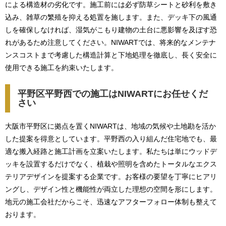
による構造材の劣化です。施工前には必ず防草シートと砂利を敷き
込み、雑草の繁殖を抑える処置を施します。また、デッキ下の風通
しを確保しなければ、湿気がこもり建物の土台に悪影響を及ぼす恐
れがあるため注意してください。NIWARTでは、将来的なメンテナ
ンスコストまで考慮した構造計算と下地処理を徹底し、長く安全に
使用できる施工を約束いたします。
平野区平野西での施工はNIWARTにお任せくだ
さい
大阪市平野区に拠点を置くNIWARTは、地域の気候や土地勘を活か
した提案を得意としています。平野西の入り組んだ住宅地でも、最
適な搬入経路と施工計画を立案いたします。私たちは単にウッドデ
ッキを設置するだけでなく、植栽や照明を含めたトータルなエクス
テリアデザインを提案する企業です。お客様の要望を丁寧にヒアリ
ングし、デザイン性と機能性が両立した理想の空間を形にします。
地元の施工会社だからこそ、迅速なアフターフォロー体制も整えて
おります。