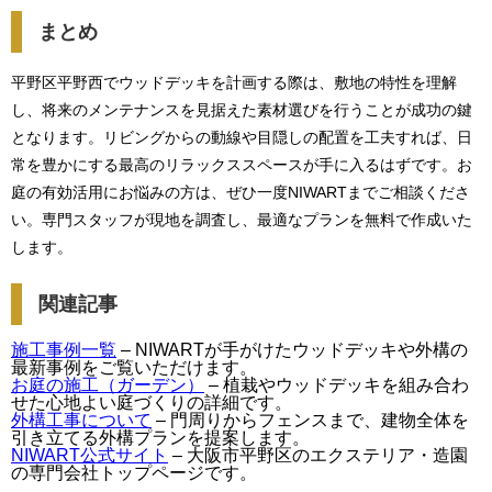
まとめ
平野区平野西でウッドデッキを計画する際は、敷地の特性を理解
し、将来のメンテナンスを見据えた素材選びを行うことが成功の鍵
となります。リビングからの動線や目隠しの配置を工夫すれば、日
常を豊かにする最高のリラックススペースが手に入るはずです。お
庭の有効活用にお悩みの方は、ぜひ一度NIWARTまでご相談くださ
い。専門スタッフが現地を調査し、最適なプランを無料で作成いた
します。
関連記事
施工事例一覧
– NIWARTが手がけたウッドデッキや外構の
最新事例をご覧いただけます。
お庭の施工（ガーデン）
– 植栽やウッドデッキを組み合わ
せた心地よい庭づくりの詳細です。
外構工事について
– 門周りからフェンスまで、建物全体を
引き立てる外構プランを提案します。
NIWART公式サイト
– 大阪市平野区のエクステリア・造園
の専門会社トップページです。