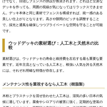
けでなく、目隠しフェンスの併設が推奨されます。どれほど立派な
デッキを作っても、周囲の視線が気になってはリラックスできませ
ん。デッキ本体と同じ素材でフェンスを構成すれば、統一感のある
美しい仕上がりとなります。高さや隙間のピッチを調整すること
で、採光と通風を確保しつつプライベートな空間を守ることが可能
です。
ウッドデッキの素材選び：人工木と天然木の比
較
素材選びは、ウッドデッキの寿命と維持費を左右する最も重要な要
素です。近年主流となっている人工木と、根強い人気を誇る天然木
には、それぞれ明確な特徴が存在します。
メンテナンス性を重視するなら人工木（樹脂製）
木粉とプラスチックを混ぜ合わせた人工木は、湿気の多い日本の気
候に適しています。腐食やシロアリの被害に強く、定期的な塗装の