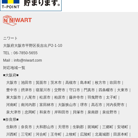
ニワート
大阪府大阪市平野区長吉出戸2-1-10
TEL：06-7850-5655
Mail：info@niwart.com
対応地域一覧
■大阪府■
大阪市
池田市
箕面市
茨木市
高槻市
島本町
枚方市
吹田市
豊中市
摂津市
寝屋川市
交野市
守口市
門真市
四条畷市
大東市
東大阪市
八尾市
松原市
柏原市
藤井寺市
羽曳野市
太子町
河南町
南河内郡
富田林市
大阪狭山市
堺市
高石市
河内長野市
泉大津市
忠岡町
和泉市
岸和田市
貝塚市
泉南群
泉佐野市
■奈良県■
生駒市
奈良市
大和郡山市
天理市
生駒郡
斑鳩町
三郷町
安堵町
川西町
三宅町
河合町
王寺町
上牧町
広陵町
北葛城郡
田原本町