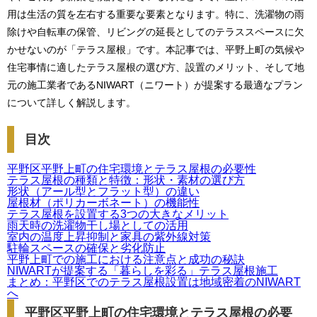
用は生活の質を左右する重要な要素となります。特に、洗濯物の雨
除けや自転車の保管、リビングの延長としてのテラススペースに欠
かせないのが「テラス屋根」です。本記事では、平野上町の気候や
住宅事情に適したテラス屋根の選び方、設置のメリット、そして地
元の施工業者であるNIWART（ニワート）が提案する最適なプラン
について詳しく解説します。
目次
平野区平野上町の住宅環境とテラス屋根の必要性
テラス屋根の種類と特徴：形状・素材の選び方
形状（アール型とフラット型）の違い
屋根材（ポリカーボネート）の機能性
テラス屋根を設置する3つの大きなメリット
雨天時の洗濯物干し場としての活用
室内の温度上昇抑制と家具の紫外線対策
駐輪スペースの確保と劣化防止
平野上町での施工における注意点と成功の秘訣
NIWARTが提案する「暮らしを彩る」テラス屋根施工
まとめ：平野区でのテラス屋根設置は地域密着のNIWART
へ
平野区平野上町の住宅環境とテラス屋根の必要