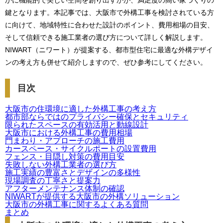
かに機能的で美しい空間を創り出すかが、満足度の高い家づくりの
鍵となります。本記事では、大阪市で外構工事を検討されている方
に向けて、地域特性に合わせた設計のポイント、費用相場の目安、
そして信頼できる施工業者の選び方について詳しく解説します。
NIWART（ニワート）が提案する、都市型住宅に最適な外構デザイ
ンの考え方も併せて紹介しますので、ぜひ参考にしてください。
目次
大阪市の住環境に適した外構工事の考え方
都市部ならではのプライバシー確保とセキュリティ
限られたスペースの有効活用と動線設計
大阪市における外構工事の費用相場
門まわり・アプローチの施工費用
カースペース・サイクルポートの設置費用
フェンス・目隠し対策の費用目安
失敗しない外構工業者の選び方
施工実績の豊富さとデザインの多様性
現場調査の丁寧さと提案力
アフターメンテナンス体制の確認
NIWARTが提供する大阪市の外構ソリューション
大阪市の外構工事に関するよくある質問
まとめ