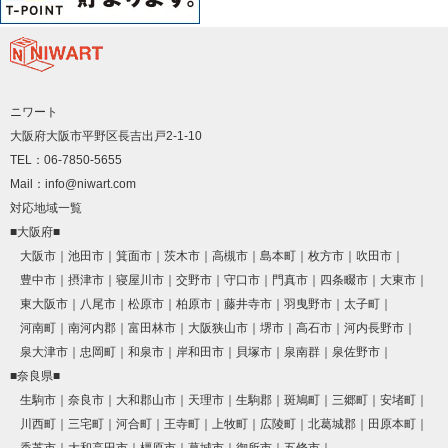
ニワート
大阪府大阪市平野区長吉出戸2-1-10
TEL：06-7850-5655
Mail：info@niwart.com
対応地域一覧
■大阪府■
大阪市
池田市
箕面市
茨木市
高槻市
島本町
枚方市
吹田市
豊中市
摂津市
寝屋川市
交野市
守口市
門真市
四条畷市
大東市
東大阪市
八尾市
松原市
柏原市
藤井寺市
羽曳野市
太子町
河南町
南河内郡
富田林市
大阪狭山市
堺市
高石市
河内長野市
泉大津市
忠岡町
和泉市
岸和田市
貝塚市
泉南群
泉佐野市
■奈良県■
生駒市
奈良市
大和郡山市
天理市
生駒郡
斑鳩町
三郷町
安堵町
川西町
三宅町
河合町
王寺町
上牧町
広陵町
北葛城郡
田原本町
香芝市
大和高田市
橿原市
葛城市
御所市
五條市