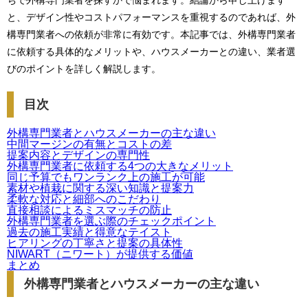
ちで外構専門業者を探すかで悩まれます。結論から申し上げます
と、デザイン性やコストパフォーマンスを重視するのであれば、外
構専門業者への依頼が非常に有効です。本記事では、外構専門業者
に依頼する具体的なメリットや、ハウスメーカーとの違い、業者選
びのポイントを詳しく解説します。
目次
外構専門業者とハウスメーカーの主な違い
中間マージンの有無とコストの差
提案内容とデザインの専門性
外構専門業者に依頼する4つの大きなメリット
同じ予算でもワンランク上の施工が可能
素材や植栽に関する深い知識と提案力
柔軟な対応と細部へのこだわり
直接相談によるミスマッチの防止
外構専門業者を選ぶ際のチェックポイント
過去の施工実績と得意なテイスト
ヒアリングの丁寧さと提案の具体性
NIWART（ニワート）が提供する価値
まとめ
外構専門業者とハウスメーカーの主な違い