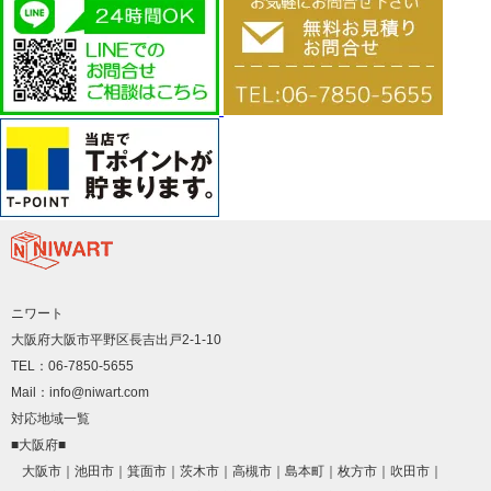
ニワート
大阪府大阪市平野区長吉出戸2-1-10
TEL：06-7850-5655
Mail：info@niwart.com
対応地域一覧
■大阪府■
大阪市
池田市
箕面市
茨木市
高槻市
島本町
枚方市
吹田市