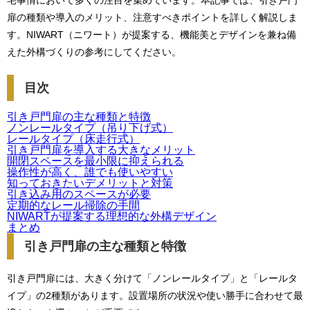
宅事情において多くの注目を集めています。本記事では、引き戸門
扉の種類や導入のメリット、注意すべきポイントを詳しく解説しま
す。NIWART（ニワート）が提案する、機能美とデザインを兼ね備
えた外構づくりの参考にしてください。
目次
引き戸門扉の主な種類と特徴
ノンレールタイプ（吊り下げ式）
レールタイプ（床走行式）
引き戸門扉を導入する大きなメリット
開閉スペースを最小限に抑えられる
操作性が高く、誰でも使いやすい
知っておきたいデメリットと対策
引き込み用のスペースが必要
定期的なレール掃除の手間
NIWARTが提案する理想的な外構デザイン
まとめ
引き戸門扉の主な種類と特徴
引き戸門扉には、大きく分けて「ノンレールタイプ」と「レールタ
イプ」の2種類があります。設置場所の状況や使い勝手に合わせて最