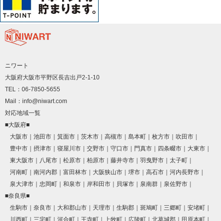
ニワート
大阪府大阪市平野区長吉出戸2-1-10
TEL：06-7850-5655
Mail：info@niwart.com
対応地域一覧
■大阪府■
大阪市
池田市
箕面市
茨木市
高槻市
島本町
枚方市
吹田市
豊中市
摂津市
寝屋川市
交野市
守口市
門真市
四条畷市
大東市
東大阪市
八尾市
松原市
柏原市
藤井寺市
羽曳野市
太子町
河南町
南河内郡
富田林市
大阪狭山市
堺市
高石市
河内長野市
泉大津市
忠岡町
和泉市
岸和田市
貝塚市
泉南群
泉佐野市
■奈良県■
生駒市
奈良市
大和郡山市
天理市
生駒郡
斑鳩町
三郷町
安堵町
川西町
三宅町
河合町
王寺町
上牧町
広陵町
北葛城郡
田原本町