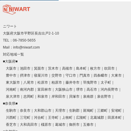
ニワート
大阪府大阪市平野区長吉出戸2-1-10
TEL：06-7850-5655
Mail：info@niwart.com
対応地域一覧
■大阪府■
大阪市
池田市
箕面市
茨木市
高槻市
島本町
枚方市
吹田市
豊中市
摂津市
寝屋川市
交野市
守口市
門真市
四条畷市
大東市
東大阪市
八尾市
松原市
柏原市
藤井寺市
羽曳野市
太子町
河南町
南河内郡
富田林市
大阪狭山市
堺市
高石市
河内長野市
泉大津市
忠岡町
和泉市
岸和田市
貝塚市
泉南群
泉佐野市
■奈良県■
生駒市
奈良市
大和郡山市
天理市
生駒郡
斑鳩町
三郷町
安堵町
川西町
三宅町
河合町
王寺町
上牧町
広陵町
北葛城郡
田原本町
香芝市
大和高田市
橿原市
葛城市
御所市
五條市