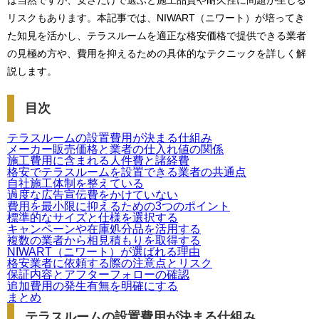
は当然ですが、安さだけで選ぶと施工品質や耐久性に問題が生じる
リスクもあります。本記事では、NIWART（ニワート）が培ってき
た知見を活かし、テラスルームを適正な格安価格で提供できる業者
の見極め方や、費用を抑えるための具体的なテクニックを詳しく解
説します。
目次
テラスルームの設置費用が決まる仕組み
メーカー販売価格と業者の仕入れ値の関係
施工費用に含まれる人件費と諸経費
格安でテラスルームを設置できる業者の共通点
自社施工体制を整えている
過度な広告宣伝費をかけていない
費用を最小限に抑えるための3つのポイント
標準的なサイズと仕様を選択する
キャンペーンや在庫処分品を活用する
複数の業者から相見積もりを取得する
NIWART（ニワート）が選ばれる理由
格安業者に依頼する際の注意点とリスク
保証内容とアフターフォローの確認
追加費用の発生有無を明確にする
まとめ
テラスルームの設置費用が決まる仕組み