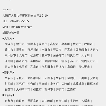
ニワート
大阪府大阪市平野区長吉出戸2-1-10
TEL：06-7850-5655
Mail：info@niwart.com
対応地域一覧
■大阪府■
大阪市
池田市
箕面市
茨木市
高槻市
島本町
枚方市
吹田市
豊中市
摂津市
寝屋川市
交野市
守口市
門真市
四条畷市
大東市
東大阪市
八尾市
松原市
柏原市
藤井寺市
羽曳野市
太子町
河南町
南河内郡
富田林市
大阪狭山市
堺市
高石市
河内長野市
泉大津市
忠岡町
和泉市
岸和田市
貝塚市
泉南群
泉佐野市
■奈良県■
生駒市
奈良市
大和郡山市
天理市
生駒郡
斑鳩町
三郷町
安堵町
川西町
三宅町
河合町
王寺町
上牧町
広陵町
北葛城郡
田原本町
香芝市
大和高田市
橿原市
葛城市
御所市
五條市
■京都府■
京都市
向日市
長岡京市
大山崎町
久御山町
宇治市
八幡市