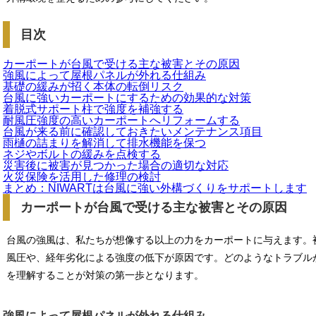
目次
カーポートが台風で受ける主な被害とその原因
強風によって屋根パネルが外れる仕組み
基礎の緩みが招く本体の転倒リスク
台風に強いカーポートにするための効果的な対策
着脱式サポート柱で強度を補強する
耐風圧強度の高いカーポートへリフォームする
台風が来る前に確認しておきたいメンテナンス項目
雨樋の詰まりを解消して排水機能を保つ
ネジやボルトの緩みを点検する
災害後に被害が見つかった場合の適切な対応
火災保険を活用した修理の検討
まとめ：NIWARTは台風に強い外構づくりをサポートします
カーポートが台風で受ける主な被害とその原因
台風の強風は、私たちが想像する以上の力をカーポートに与えます。
風圧や、経年劣化による強度の低下が原因です。どのようなトラブル
を理解することが対策の第一歩となります。
強風によって屋根パネルが外れる仕組み