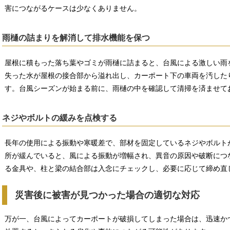
害につながるケースは少なくありません。
雨樋の詰まりを解消して排水機能を保つ
屋根に積もった落ち葉やゴミが雨樋に詰まると、台風による激しい雨
失った水が屋根の接合部から溢れ出し、カーポート下の車両を汚した
す。台風シーズンが始まる前に、雨樋の中を確認して清掃を済ませて
ネジやボルトの緩みを点検する
長年の使用による振動や寒暖差で、部材を固定しているネジやボルト
所が緩んでいると、風による振動が増幅され、異音の原因や破断につ
る金具や、柱と梁の結合部は入念にチェックし、必要に応じて締め直
災害後に被害が見つかった場合の適切な対応
万が一、台風によってカーポートが破損してしまった場合は、迅速か