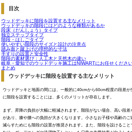
目次
ウッドデッキに階段を設置する主なメリット
ウッドデッキの階段にはどのような種類があるか
段床（だんしょう）タイプ
独立ステップタイプ
階段・はしごタイプ
使いやすい階段のサイズと設計の注意点
踏み面と蹴上げの理想的な寸法
手すりの設置と安全性
階段の素材選び：人工木と天然木の違い
岐阜・愛知でのウッドデッキ施工はNIWARTにお任せくださ
まとめ
ウッドデッキに階段を設置する主なメリット
ウッドデッキと地面の間には、一般的に40cmから60cm程度の段差
に階段を設置することには、多くのメリットが存在します。
まず、昇降の負担が大幅に軽減されます。階段がない場合、高い段差
があり、膝や腰への負担が大きくなります。小さなお子様や高齢のご
減らすためにも階段の設置が推奨されます。また、階段を設けること