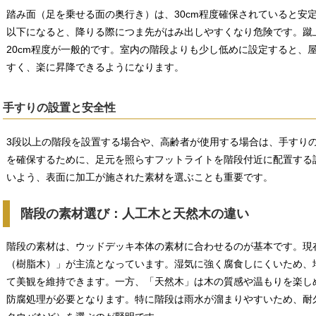
踏み面（足を乗せる面の奥行き）は、30cm程度確保されていると安定
以下になると、降りる際につま先がはみ出しやすくなり危険です。蹴上
20cm程度が一般的です。室内の階段よりも少し低めに設定すると、
すく、楽に昇降できるようになります。
手すりの設置と安全性
3段以上の階段を設置する場合や、高齢者が使用する場合は、手すり
を確保するために、足元を照らすフットライトを階段付近に配置する
いよう、表面に加工が施された素材を選ぶことも重要です。
階段の素材選び：人工木と天然木の違い
階段の素材は、ウッドデッキ本体の素材に合わせるのが基本です。現
（樹脂木）」が主流となっています。湿気に強く腐食しにくいため、
て美観を維持できます。一方、「天然木」は木の質感や温もりを楽し
防腐処理が必要となります。特に階段は雨水が溜まりやすいため、耐